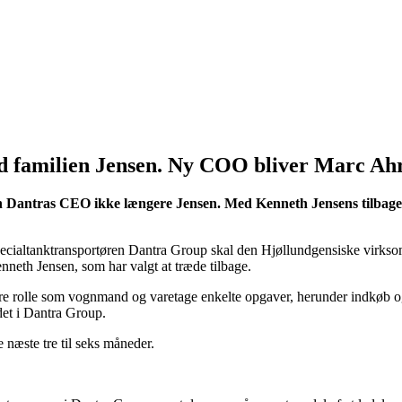
 familien Jensen. Ny COO bliver Marc Ahr
øren Dantras CEO ikke længere Jensen. Med Kenneth Jensens tilba
 specialtanktransportøren Dantra Group skal den Hjøllundgensiske virks
neth Jensen, som har valgt at træde tilbage.
e rolle som vognmand og varetage enkelte opgaver, herunder indkøb og s
ldet i Dantra Group.
 næste tre til seks måneder.