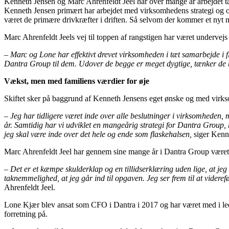
Kenneth Jensen og Marc Ahrenfeldt Jeel har over mange år arbejdet t
Kenneth Jensen primært har arbejdet med virksomhedens strategi og ov
været de primære drivkræfter i driften. Så selvom der kommer et nyt
Marc Ahrenfeldt Jeels vej til toppen af rangstigen har været undervejs 
– Marc og Lone har effektivt drevet virksomheden i tæt samarbejde i fl
Dantra Group til dem. Udover de begge er meget dygtige, tænker de b
Vækst, men med familiens værdier for øje
Skiftet sker på baggrund af Kenneth Jensens eget ønske og med virkso
– Jeg har tidligere været inde over alle beslutninger i virksomheden, m
år. Samtidig har vi udviklet en mangeårig strategi for Dantra Group, 
jeg skal være inde over det hele og ende som flaskehalsen,
siger Kenn
Marc Ahrenfeldt Jeel har gennem sine mange år i Dantra Group været både
– Det er et kæmpe skulderklap og en tillidserklæring uden lige, at je
taknemmelighed, at jeg går ind til opgaven. Jeg ser frem til at videref
Ahrenfeldt Jeel.
Lone Kjær blev ansat som CFO i Dantra i 2017 og har været med i le
forretning på.