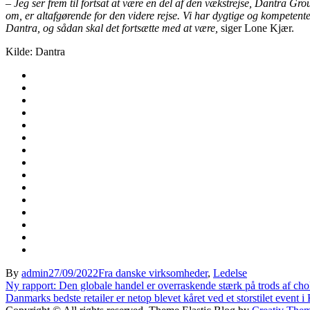
– Jeg ser frem til fortsat at være en del af den vækstrejse, Dantra Grou
om, er altafgørende for den videre rejse. Vi har dygtige og kompeten
Dantra, og sådan skal det fortsætte med at være,
siger Lone Kjær.
Kilde: Dantra
By
admin
27/09/2022
Fra danske virksomheder
,
Ledelse
Indlægsnavigation
Ny rapport: Den globale handel er overraskende stærk på trods af ch
Danmarks bedste retailer er netop blevet kåret ved et storstilet eve