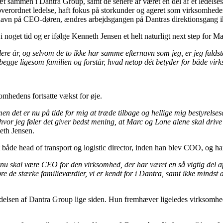
æt sammen i Dantra Group, samt de senere år været en del af et ledel
erordnet ledelse, haft fokus på storkunder og ageret som virksomheden
 navn på CEO-døren, ændres arbejdsgangen på Dantras direktionsgang i
i noget tid og er ifølge Kenneth Jensen et helt naturligt next step for M
ere år, og selvom de to ikke har samme efternavn som jeg, er jeg fuldst
egge ligesom familien og forstår, hvad netop dét betyder for både vir
mhedens fortsatte vækst for øje.
en det er nu på tide for mig at træde tilbage og hellige mig bestyrelsesa
hvor jeg føler det giver bedst mening, at Marc og Lone alene skal drive
eth Jensen.
 head of transport og logistic director, inden han blev COO, og han er n
g nu skal være CEO for den virksomhed, der har været en så vigtig del af
øre de stærke familieværdier, vi er kendt for i Dantra, samt ikke mindst
delsen af Dantra Group lige siden. Hun fremhæver ligeledes virksomh