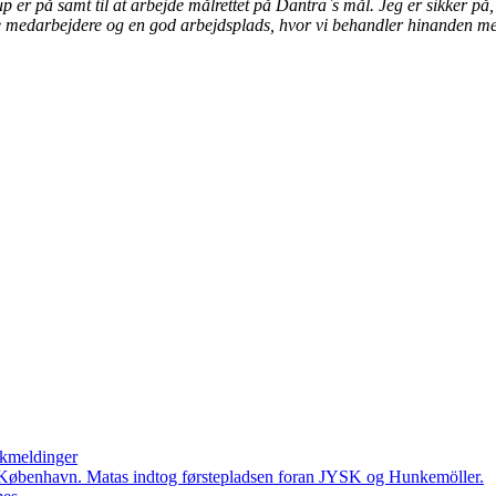
p er på samt til at arbejde målrettet på Dantra`s mål. Jeg er sikker på, 
te medarbejdere og en god arbejdsplads, hvor vi behandler hinanden med
okmeldinger
nt i København. Matas indtog førstepladsen foran JYSK og Hunkemöller.