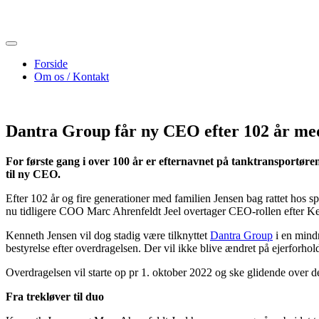
Skip
to
content
Forside
Om os / Kontakt
Dantra Group får ny CEO efter 102 år med
For første gang i over 100 år er efternavnet på tanktransport
til ny CEO.
Efter 102 år og fire generationer med familien Jensen bag rattet hos
nu tidligere COO Marc Ahrenfeldt Jeel overtager CEO-rollen efter Ken
Kenneth Jensen vil dog stadig være tilknyttet
Dantra Group
i en mindr
bestyrelse efter overdragelsen. Der vil ikke blive ændret på ejerforho
Overdragelsen vil starte op pr 1. oktober 2022 og ske glidende over de
Fra trekløver til duo