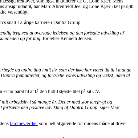
sesmæssigt trekløver, som også inkluderer CFO, Lone Kjær. Mens
s ansigt udadtil, har Marc Ahrenfeldt Jeel og Lone Kjær i tæt parløb
kke væsentligt.
arcs snart 12-årige karriere i Dantra Group.
ændig tryg ved at overlade ledelsen og den fortsatte udvikling af
ksomheden og for mig,
fortæller Kenneth Jensen.
rbejde og andre ting i mit liv, som der ikke har været tid til i mange
 Dantra fremadrettet, og fortsætte vores udvikling og vækst, uden at
u parat til at få den hidtil største titel på sit CV.
 mit arbejdsliv i så mange år. Det er med stor ærefrygt og
 at fortsætte den positive udvikling af Dantra Group,
siger Marc
edens
familieværdier
som helt afgørende for duoens måde at drive