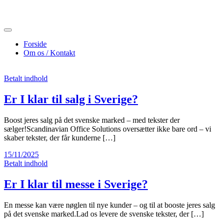
Skip
to
content
Forside
Om os / Kontakt
Betalt indhold
Er I klar til salg i Sverige?
Boost jeres salg på det svenske marked – med tekster der
sælger!Scandinavian Office Solutions oversætter ikke bare ord – vi
skaber tekster, der får kunderne […]
15/11/2025
Betalt indhold
Er I klar til messe i Sverige?
En messe kan være nøglen til nye kunder – og til at booste jeres salg
på det svenske marked.Lad os levere de svenske tekster, der […]