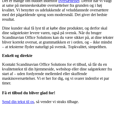
Det er mange om buddet indenfor
oversættelser
. Derfor har vi valgt
at satse på menneskeskabte oversættelser fra grunden og i høj
kvalitet. Vi benytter os udelukkende af veluddannede oversættere
med det pågældende sprog som modersmål. Det giver det bedste
resultat.
Dine kunder skal få lyst til at købe dine produkter, og derfor skal
dine salgstekster levere varen, også på svensk. Når du bruger
Scandinavian Office Solutions kan du være sikker på, at dine tekster
bliver korrekt oversat, at grammatikken er i orden, og – ikke mindst
– at teksterne flyder naturligt på svensk. Topkvalitet, simpelthen.
Enkelt og direkte
Kontakt Scandinavian Office Solutions for et tilbud, så får du en
kvalitetstekst til din hjemmeside, webshop eller dine salgstekster fra
start af – uden fordyrende mellemled eller skuffende
maskinoversættelser. Vi er her for dig, og vi svarer indenfor et par
timer.
Få et tilbud du bliver glad for!
Send din tekst til os
, så vender vi straks tilbage.