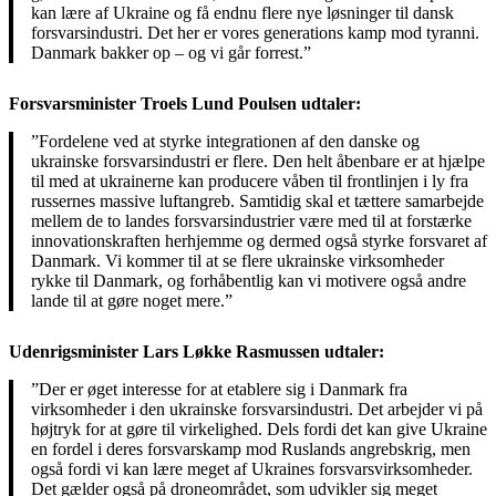
kan lære af Ukraine og få endnu flere nye løsninger til dansk
forsvarsindustri. Det her er vores generations kamp mod tyranni.
Danmark bakker op – og vi går forrest.”
Forsvarsminister Troels Lund Poulsen udtaler:
”Fordelene ved at styrke integrationen af den danske og
ukrainske forsvarsindustri er flere. Den helt åbenbare er at hjælpe
til med at ukrainerne kan producere våben til frontlinjen i ly fra
russernes massive luftangreb. Samtidig skal et tættere samarbejde
mellem de to landes forsvarsindustrier være med til at forstærke
innovationskraften herhjemme og dermed også styrke forsvaret af
Danmark. Vi kommer til at se flere ukrainske virksomheder
rykke til Danmark, og forhåbentlig kan vi motivere også andre
lande til at gøre noget mere.”
Udenrigsminister Lars Løkke Rasmussen udtaler:
”Der er øget interesse for at etablere sig i Danmark fra
virksomheder i den ukrainske forsvarsindustri. Det arbejder vi på
højtryk for at gøre til virkelighed. Dels fordi det kan give Ukraine
en fordel i deres forsvarskamp mod Ruslands angrebskrig, men
også fordi vi kan lære meget af Ukraines forsvarsvirksomheder.
Det gælder også på droneområdet, som udvikler sig meget