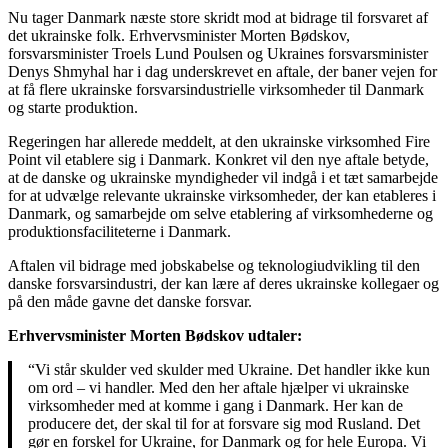
Nu tager Danmark næste store skridt mod at bidrage til forsvaret af
det ukrainske folk. Erhvervsminister Morten Bødskov,
forsvarsminister Troels Lund Poulsen og Ukraines forsvarsminister
Denys Shmyhal har i dag underskrevet en aftale, der baner vejen for
at få flere ukrainske forsvarsindustrielle virksomheder til Danmark
og starte produktion.
Regeringen har allerede meddelt, at den ukrainske virksomhed Fire
Point vil etablere sig i Danmark. Konkret vil den nye aftale betyde,
at de danske og ukrainske myndigheder vil indgå i et tæt samarbejde
for at udvælge relevante ukrainske virksomheder, der kan etableres i
Danmark, og samarbejde om selve etablering af virksomhederne og
produktionsfaciliteterne i Danmark.
Aftalen vil bidrage med jobskabelse og teknologiudvikling til den
danske forsvarsindustri, der kan lære af deres ukrainske kollegaer og
på den måde gavne det danske forsvar.
Erhvervsminister Morten Bødskov udtaler:
“Vi står skulder ved skulder med Ukraine. Det handler ikke kun
om ord – vi handler. Med den her aftale hjælper vi ukrainske
virksomheder med at komme i gang i Danmark. Her kan de
producere det, der skal til for at forsvare sig mod Rusland. Det
gør en forskel for Ukraine, for Danmark og for hele Europa. Vi