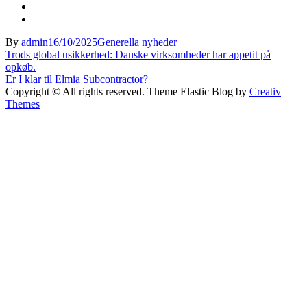
By
admin
16/10/2025
Generella nyheder
Indlægsnavigation
Trods global usikkerhed: Danske virksomheder har appetit på
opkøb.
Er I klar til Elmia Subcontractor?
Copyright © All rights reserved. Theme Elastic Blog by
Creativ
Themes