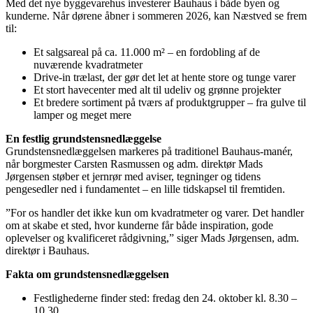
Med det nye byggevarehus investerer Bauhaus i både byen og
kunderne. Når dørene åbner i sommeren 2026, kan Næstved se frem
til:
Et salgsareal på ca. 11.000 m² – en fordobling af de
nuværende kvadratmeter
Drive-in trælast, der gør det let at hente store og tunge varer
Et stort havecenter med alt til udeliv og grønne projekter
Et bredere sortiment på tværs af produktgrupper – fra gulve til
lamper og meget mere
En festlig grundstensnedlæggelse
Grundstensnedlæggelsen markeres på traditionel Bauhaus-manér,
når borgmester Carsten Rasmussen og adm. direktør Mads
Jørgensen støber et jernrør med aviser, tegninger og tidens
pengesedler ned i fundamentet – en lille tidskapsel til fremtiden.
”For os handler det ikke kun om kvadratmeter og varer. Det handler
om at skabe et sted, hvor kunderne får både inspiration, gode
oplevelser og kvalificeret rådgivning,” siger Mads Jørgensen, adm.
direktør i Bauhaus.
Fakta om grundstensnedlæggelsen
Festlighederne finder sted: fredag den 24. oktober kl. 8.30 –
10.30