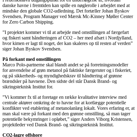
danske havne i fremtiden kan spille en nøglerolle i arbejdet med at
mindske den globale CO2-udledning. Det fortæller Johan Byskov
Svendsen, Program Manager ved Mærsk Mc-Kinney Møller Center
for Zero Carbon Shipping.
”I projektet kommer vi til at arbejde med omstillingen af færgefart
og fiskeri samt håndteringen af CO2 – her med afsæt i Nordjylland,
hvor kimen er lagt til noget, der kan skaleres op til resten af verden”
siger Johan Byskov Svendsen.
På forkant med omstillingen
Marco Polo-partnerne skal blandt andet se på forretningsmodeller
for anvendelse af grøn metanol på faktiske færgeruter og i fiskeriet,
og på sikkerheds- og myndighedskrav til håndtering af grønne
brændsler på havnene. Den sidste del står Dansk Brand- og
sikringsteknisk Institut for.
”Vi kommer fx til at foretage en række kvalitative interview med
centrale aktører omkring de to havne for at kortlægge potentielle
konflikter ved etablering af metanolanlæg lokalt. Vores erfaring er, at
man skal være på forkant med den grønne omstilling, så man tager
potentielle bekymringer i opløbet,” siger Anders Viborg Kristensen,
projektleder ved Dansk Brand- og sikringsteknisk Institut.
CO2-lagre offshore