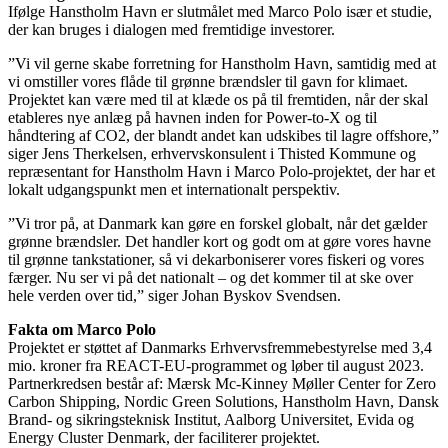
Ifølge Hanstholm Havn er slutmålet med Marco Polo især et studie,
der kan bruges i dialogen med fremtidige investorer.
”Vi vil gerne skabe forretning for Hanstholm Havn, samtidig med at
vi omstiller vores flåde til grønne brændsler til gavn for klimaet.
Projektet kan være med til at klæde os på til fremtiden, når der skal
etableres nye anlæg på havnen inden for Power-to-X og til
håndtering af CO2, der blandt andet kan udskibes til lagre offshore,”
siger Jens Therkelsen, erhvervskonsulent i Thisted Kommune og
repræsentant for Hanstholm Havn i Marco Polo-projektet, der har et
lokalt udgangspunkt men et internationalt perspektiv.
”Vi tror på, at Danmark kan gøre en forskel globalt, når det gælder
grønne brændsler. Det handler kort og godt om at gøre vores havne
til grønne tankstationer, så vi dekarboniserer vores fiskeri og vores
færger. Nu ser vi på det nationalt – og det kommer til at ske over
hele verden over tid,” siger Johan Byskov Svendsen.
Fakta om Marco Polo
Projektet er støttet af Danmarks Erhvervsfremmebestyrelse med 3,4
mio. kroner fra REACT-EU-programmet og løber til august 2023.
Partnerkredsen består af: Mærsk Mc-Kinney Møller Center for Zero
Carbon Shipping, Nordic Green Solutions, Hanstholm Havn, Dansk
Brand- og sikringsteknisk Institut, Aalborg Universitet, Evida og
Energy Cluster Denmark, der faciliterer projektet.