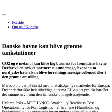
Skip
to
content
Forside
Om os / Kontakt
Danske havne kan blive grønne
tankstationer
CO2 og e-metanol kan blive big business for fremtidens havne.
Derfor vil en række partnere nu undersøge, hvordan to
nordjyske havne kan blive forretningsmæssige rollemodeller i
den grønne omstilling.
Marco Polo var på sin tid med til at afsøge nye markeder for Europa.
Det er derfor ikke helt tilfældigt, at et nyt EU-støttet projekt har fået
det samme navn som den italienske opdagelsesrejsende.
I Marco Polo – METHANOL Availability Readiness Cost
Operationality for Port Logistics – er havnene i Hanstholm og
Frederikshavn udgangspunkt for en undersøgelse af, hvordan