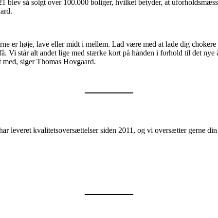
2021 blev så solgt over 100.000 boliger, hvilket betyder, at uforholdsmæss
ard.
erne er høje, lave eller midt i mellem. Lad være med at lade dig choker
 Vi står alt andet lige med stærke kort på hånden i forhold til det nye å
ent med, siger Thomas Hovgaard.
ar leveret kvalitetsoversættelser siden 2011, og vi oversætter gerne d