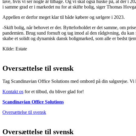
lave, hvis vi ser nogle år tilbage. Og vi skal også huske på, at der i 
i samme grad er i markedet nu for at skifte bolig, siger Thomas Hovga
Appellen er derfor meget klar til både købere og sælgere i 2023.
-Skift bolig, når behovet er der. Bytteforholdet er det samme, om pris
pandemien. Brug sund fornuft og tag imod al den rådgivning, du kan få.
skabe et solidt og dynamisk dansk boligmarked, som alle er bedst tj
Kilde: Estate
Oversættelse til svensk
Tag Scandinavian Office Solutions med ombord på din salgsrejse. Vi h
Kontakt os
for et tilbud, du bliver glad for!
Scandinavian Office Solutions
Oversættelse til svensk
Oversættelse til svensk