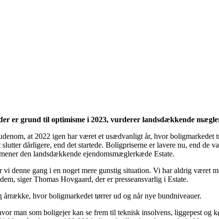
 der er grund til optimisme i 2023, vurderer landsdækkende mægl
denom, at 2022 igen har været et usædvanligt år, hvor boligmarkedet t
 slutter dårligere, end det startede. Boligpriserne er lavere nu, end de v
. Det mener den landsdækkende ejendomsmæglerkæde Estate.
tår vi denne gang i en noget mere gunstig situation. Vi har aldrig været 
ke dem, siger Thomas Hovgaard, der er presseansvarlig i Estate.
g årrække, hvor boligmarkedet tørrer ud og når nye bundniveauer.
hvor man som boligejer kan se frem til teknisk insolvens, liggepest og kø