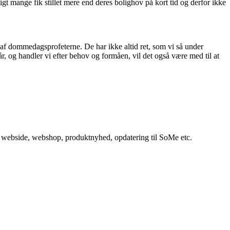
igt mange fik stillet mere end deres bolighov på kort tid og derfor ikke
e af dommedagsprofeterne. De har ikke altid ret, som vi så under
r, og handler vi efter behov og formåen, vil det også være med til at
in webside, webshop, produktnyhed, opdatering til SoMe etc.