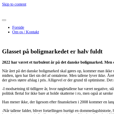
Skip to content
Forside
Om os / Kontakt
Glasset på boligmarkedet er halv fuldt
2022 har været et turbulent år på det danske boligmarked. Men
Når året på det danske boligmarked skal gøres op, kommer man ikke u
midten, igen har fået sin del af omtalerne. Men tallene lyver ikke. Året
der gives større afslag i pris. Alligevel er der grund til optimisme
-I modsætning til tidligere år, hvor nøgletallene har været negative, s
politisk flertal for ikke bare at holde skatterne i ro, men også at sæn
Han mener ikke, der ligesom efter finanskrisen i 2008 kommer en lan
-Når tallene falder, bliver fortællingen hurtigt en dommedagshistorie, 