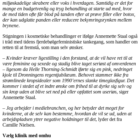
miljøskadelige skrabere eller voks i hverdagen. Samtidig er det for
mange en budgetvenlig og tryg behandling at starte ud med, hvor
de med tiden ofte får blod på tanden efter at prøve filler eller botox,
der kan udglatte panden eller reducere bekymringsrynken mellem
brynene
.
Stigningen i kosmetiske behandlinger er ifølge Annemette Staal også
i tråd med tidens fjerdebølgefeministiske tankegang, som handler om
retten til at fremstå, som man selv ønsker.
–
Kvinder kræver ligestilling i den forstand, at de vil have ret til at
være feminine og sexede og stadig blive taget seriøst af omverdenen
– ligesom da Helle Thorning-Schmidt iførte sig en pink, nedringet
kjole til Dronningens regentjubilæum. Behovet stammer ikke fra
strømlinede kropsidealer som 1990’ernes slanke timeglasfigur. Det
kommer i stedet af et indre ønske om frihed til at dyrke sig selv og
sin krop uden at blive set ned på eller opfattet som useriøs
, siger
Annemette Staal.
–
Jeg arbejder i mediebranchen, og her betyder det meget for
kvinderne, at de selv kan bestemme, hvordan de vil se ud, uden at
arbejdspladsen ytrer negative holdninger til det
, lyder det fra
Camille Nielsen.
Vælg klinik med omhu