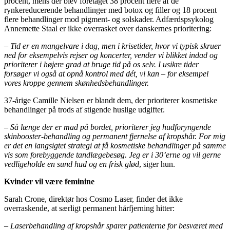
procent, mens der blev foretaget 38 procent flere af de
rynkereducerende behandlinger med botox og filler og 18 procent
flere behandlinger mod pigment- og solskader. Adfærdspsykolog
Annemette Staal er ikke overrasket over danskernes prioritering:
– Tid er en mangelvare i dag, men i krisetider, hvor vi typisk skruer
ned for eksempelvis rejser og koncerter, vender vi blikket indad og
prioriterer i højere grad at bruge tid på os selv. I usikre tider
forsøger vi også at opnå kontrol med dét, vi kan – for eksempel
vores kroppe gennem skønhedsbehandlinger.
37-årige Camille Nielsen er blandt dem, der prioriterer kosmetiske
behandlinger på trods af stigende huslige udgifter.
–
Så længe der er mad på bordet, prioriterer jeg hudforyngende
skinbooster-behandling og permanent fjernelse af kropshår. For mig
er det en langsigtet strategi at få kosmetiske behandlinger på samme
vis som forebyggende tandlægebesøg. Jeg er i 30’erne og vil gerne
vedligeholde en sund hud og en frisk glød
, siger hun.
Kvinder vil være feminine
Sarah Crone, direktør hos Cosmo Laser, finder det ikke
overraskende, at særligt permanent hårfjerning hitter:
–
Laserbehandling af kropshår sparer patienterne for besværet med