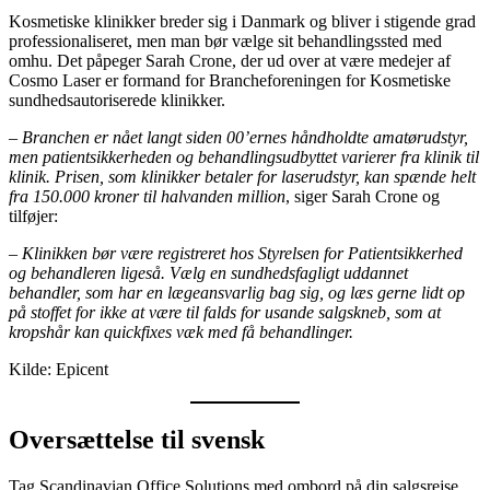
Kosmetiske klinikker breder sig i Danmark og bliver i stigende grad
professionaliseret, men man bør vælge sit behandlingssted med
omhu. Det påpeger Sarah Crone, der ud over at være medejer af
Cosmo Laser er formand for Brancheforeningen for Kosmetiske
sundhedsautoriserede klinikker.
–
Branchen er nået langt siden 00’ernes håndholdte amatørudstyr,
men patientsikkerheden og behandlingsudbyttet varierer fra klinik til
klinik. Prisen, som klinikker betaler for laserudstyr, kan spænde helt
fra 150.000 kroner til halvanden million
, siger Sarah Crone og
tilføjer:
– Klinikken bør være registreret hos Styrelsen for Patientsikkerhed
og behandleren ligeså. Vælg en sundhedsfagligt uddannet
behandler, som har en lægeansvarlig bag sig, og læs gerne lidt op
på stoffet for ikke at være til falds for usande salgskneb, som at
kropshår kan quickfixes væk med få behandlinger.
Kilde: Epicent
Oversættelse til svensk
Tag Scandinavian Office Solutions med ombord på din salgsrejse.