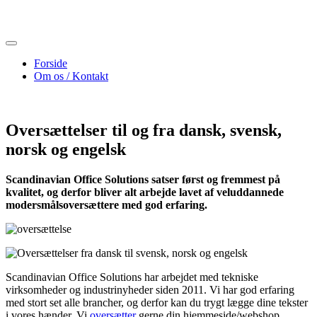
Skip
to
content
Forside
Om os / Kontakt
Oversættelser til og fra dansk, svensk,
norsk og engelsk
Scandinavian Office Solutions satser først og fremmest på
kvalitet, og derfor bliver alt arbejde lavet af veluddannede
modersmålsoversættere med god erfaring.
Scandinavian Office Solutions har arbejdet med tekniske
virksomheder og industrinyheder siden 2011. Vi har god erfaring
med stort set alle brancher, og derfor kan du trygt lægge dine tekster
i vores hænder. Vi
oversætter
gerne din hjemmeside/webshop,