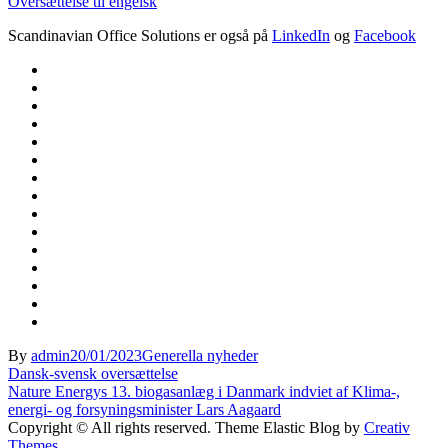
Oversættelse til engelsk
Scandinavian Office Solutions er også på
LinkedIn
og
Facebook
By
admin
20/01/2023
Generella nyheder
Indlægsnavigation
Dansk-svensk oversættelse
Nature Energys 13. biogasanlæg i Danmark indviet af Klima-,
energi- og forsyningsminister Lars Aagaard
Copyright © All rights reserved. Theme Elastic Blog by
Creativ
Themes