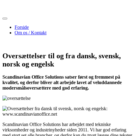
Skip
to
content
Forside
Om os / Kontakt
Oversættelser til og fra dansk, svensk,
norsk og engelsk
Scandinavian Office Solutions satser først og fremmest på
kvalitet, og derfor bliver alt arbejde lavet af veluddannede
modersmålsoversættere med god erfaring.
Scandinavian Office Solutions har arbejdet med tekniske
virksomheder og industrinyheder siden 2011. Vi har god erfaring
med stort set alle brancher, og derfor kan du trygt lægge dine tekster