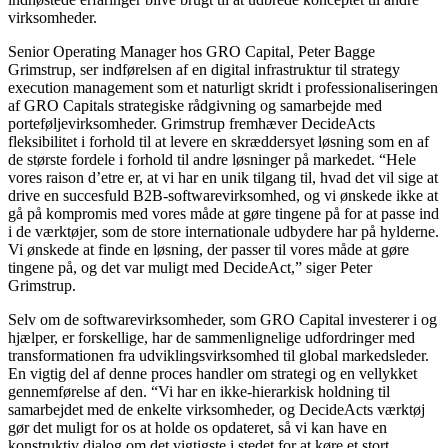
virksomheder.
Senior Operating Manager hos GRO Capital, Peter Bagge
Grimstrup, ser indførelsen af en digital infrastruktur til strategy
execution management som et naturligt skridt i professionaliseringen
af GRO Capitals strategiske rådgivning og samarbejde med
porteføljevirksomheder. Grimstrup fremhæver DecideActs
fleksibilitet i forhold til at levere en skræddersyet løsning som en af
de største fordele i forhold til andre løsninger på markedet. “Hele
vores raison d’etre er, at vi har en unik tilgang til, hvad det vil sige at
drive en succesfuld B2B-softwarevirksomhed, og vi ønskede ikke at
gå på kompromis med vores måde at gøre tingene på for at passe ind
i de værktøjer, som de store internationale udbydere har på hylderne.
Vi ønskede at finde en løsning, der passer til vores måde at gøre
tingene på, og det var muligt med DecideAct,” siger Peter
Grimstrup.
Selv om de softwarevirksomheder, som GRO Capital investerer i og
hjælper, er forskellige, har de sammenlignelige udfordringer med
transformationen fra udviklingsvirksomhed til global markedsleder.
En vigtig del af denne proces handler om strategi og en vellykket
gennemførelse af den. “Vi har en ikke-hierarkisk holdning til
samarbejdet med de enkelte virksomheder, og DecideActs værktøj
gør det muligt for os at holde os opdateret, så vi kan have en
konstruktiv dialog om det vigtigste i stedet for at køre et stort