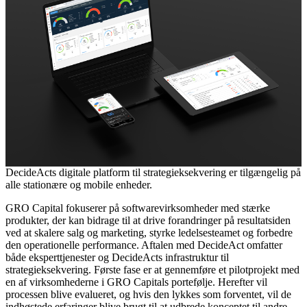
DecideActs digitale platform til strategieksekvering er tilgængelig på
alle stationære og mobile enheder.
GRO Capital fokuserer på softwarevirksomheder med stærke
produkter, der kan bidrage til at drive forandringer på resultatsiden
ved at skalere salg og marketing, styrke ledelsesteamet og forbedre
den operationelle performance. Aftalen med DecideAct omfatter
både eksperttjenester og DecideActs infrastruktur til
strategieksekvering. Første fase er at gennemføre et pilotprojekt med
en af virksomhederne i GRO Capitals portefølje. Herefter vil
processen blive evalueret, og hvis den lykkes som forventet, vil de
indhøstede erfaringer blive brugt til at udbrede konceptet til andre