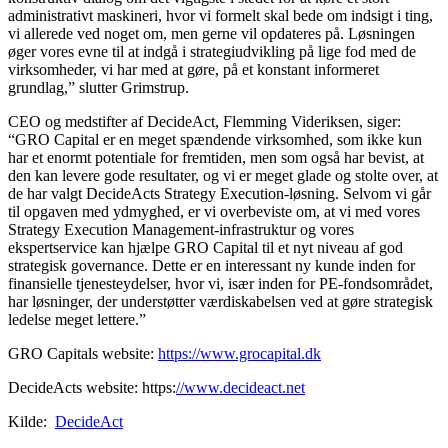
administrativt maskineri, hvor vi formelt skal bede om indsigt i ting,
vi allerede ved noget om, men gerne vil opdateres på. Løsningen
øger vores evne til at indgå i strategiudvikling på lige fod med de
virksomheder, vi har med at gøre, på et konstant informeret
grundlag,” slutter Grimstrup.
CEO og medstifter af DecideAct, Flemming Videriksen, siger:
“GRO Capital er en meget spændende virksomhed, som ikke kun
har et enormt potentiale for fremtiden, men som også har bevist, at
den kan levere gode resultater, og vi er meget glade og stolte over, at
de har valgt DecideActs Strategy Execution-løsning. Selvom vi går
til opgaven med ydmyghed, er vi overbeviste om, at vi med vores
Strategy Execution Management-infrastruktur og vores
ekspertservice kan hjælpe GRO Capital til et nyt niveau af god
strategisk governance. Dette er en interessant ny kunde inden for
finansielle tjenesteydelser, hvor vi, især inden for PE-fondsområdet,
har løsninger, der understøtter værdiskabelsen ved at gøre strategisk
ledelse meget lettere.”
GRO Capitals website:
https://www.grocapital.dk
DecideActs website: https:
//www.decideact.net
Kilde:
DecideAct