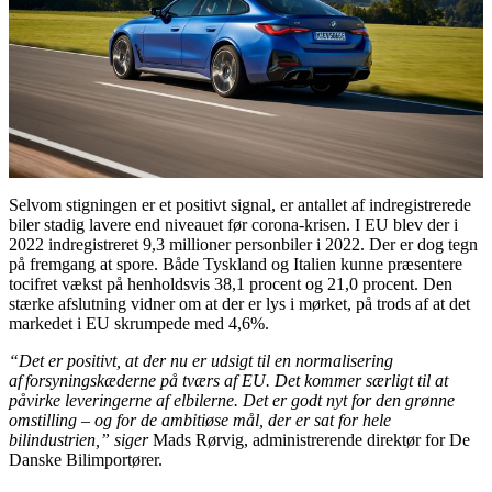
Selvom stigningen er et positivt signal, er antallet af indregistrerede
biler stadig lavere end niveauet før corona-krisen. I EU blev der i
2022 indregistreret 9,3 millioner personbiler i 2022. Der er dog tegn
på fremgang at spore. Både Tyskland og Italien kunne præsentere
tocifret vækst på henholdsvis 38,1 procent og 21,0 procent. Den
stærke afslutning vidner om at der er lys i mørket, på trods af at det
markedet i EU skrumpede med 4,6%.
“Det er positivt, at der nu er udsigt til en normalisering
af forsyningskæderne på tværs af EU. Det kommer særligt til at
påvirke leveringerne af elbilerne. Det er godt nyt for den grønne
omstilling – og for de ambitiøse mål, der er sat for hele
bilindustrien,” siger
Mads Rørvig, administrerende direktør for De
Danske Bilimportører.