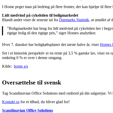
I Home peger man på bedring på flere fronter, der kan hjælpe til fler
Lidt medvind på cykelstien til boligmarkedet
Blandt andet viser de seneste tal fra
Danmarks Statistik
, at antallet af
”Boligmarkedet har brug for lidt medvind på cykelstien her i begynde
rigtige bolig til den rigtige pris,” siger Homes analytiker.
Hver 7. dansker har boligkøbsplaner det næste halve år, viser
Homes k
Set i et historisk perspektiv er en rente på 3,5 % ganske lav, viser en 
omkring 0 % er ovre i denne omgang.
Kilde:
home a/s
Oversættelse til svensk
Tag Scandinavian Office Solutions med ombord på din salgsrejse. Vi h
Kontakt os
for et tilbud, du bliver glad for!
Scandinavian Office Solutions