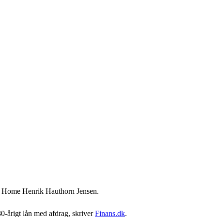
er i Home Henrik Hauthorn Jensen.
30-årigt lån med afdrag, skriver
Finans.dk
.