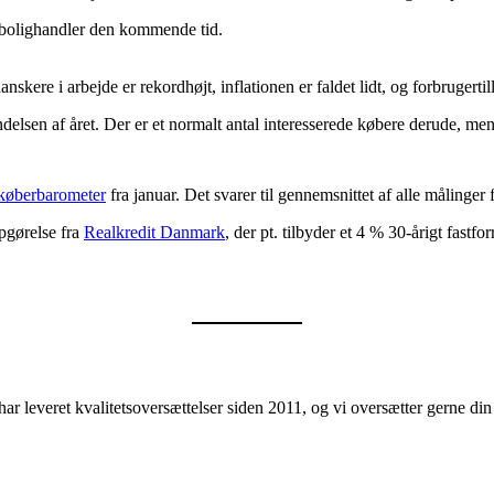
e bolighandler den kommende tid.
 danskere i arbejde er rekordhøjt, inflationen er faldet lidt, og forbrugerti
lsen af året. Der er et normalt antal interesserede købere derude, men en
øberbarometer
fra januar. Det svarer til gennemsnittet af alle måling
opgørelse fra
Realkredit Danmark
, der pt. tilbyder et 4 % 30-årigt fastfo
ar leveret kvalitetsoversættelser siden 2011, og vi oversætter gerne d