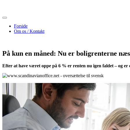
Skip
to
content
Forside
Om os / Kontakt
På kun en måned: Nu er boligrenterne næs
Efter at have været oppe på 6 % er renten nu igen faldet – og er