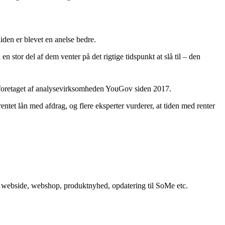
lliden er blevet en anelse bedre.
 stor del af dem venter på det rigtige tidspunkt at slå til – den
er foretaget af analysevirksomheden YouGov siden 2017.
rrentet lån med afdrag, og flere eksperter vurderer, at tiden med renter
in webside, webshop, produktnyhed, opdatering til SoMe etc.