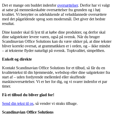
Det er mange om buddet indenfor
oversættelser
. Derfor har vi valgt
at satse på menneskeskabte oversættelser fra grunden og i høj
kvalitet. Vi benytter os udelukkende af veluddannede oversættere
med det pågældende sprog som modersmål. Det giver det bedste
resultat.
Dine kunder skal få lyst til at købe dine produkter, og derfor skal
dine salgstekster levere varen, også på svensk. Når du bruger
Scandinavian Office Solutions kan du være sikker på, at dine tekster
bliver korrekt oversat, at grammatikken er i orden, og – ikke mindst
– at teksterne flyder naturligt på svensk. Topkvalitet, simpelthen.
Enkelt og direkte
Kontakt Scandinavian Office Solutions for et tilbud, så får du en
kvalitetstekst til din hjemmeside, webshop eller dine salgstekster fra
start af – uden fordyrende mellemled eller skuffende
maskinoversættelser. Vi er her for dig, og vi svarer indenfor et par
timer.
Få et tilbud du bliver glad for!
Send din tekst til os
, så vender vi straks tilbage.
Scandinavian Office Solutions