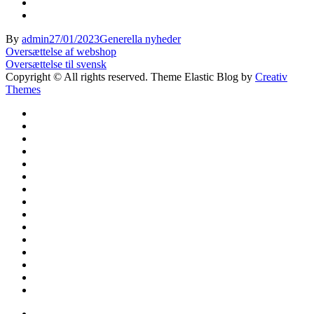
By
admin
27/01/2023
Generella nyheder
Indlægsnavigation
Oversættelse af webshop
Oversættelse til svensk
Copyright © All rights reserved. Theme Elastic Blog by
Creativ
Themes