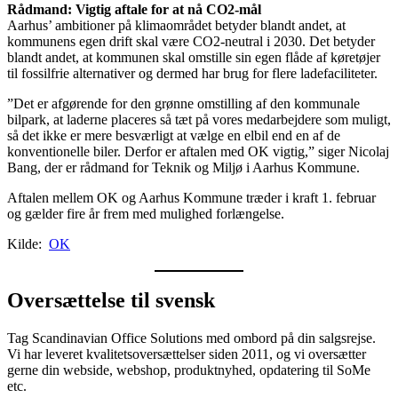
Rådmand: Vigtig aftale for at nå CO2-mål
Aarhus’ ambitioner på klimaområdet betyder blandt andet, at
kommunens egen drift skal være CO2-neutral i 2030. Det betyder
blandt andet, at kommunen skal omstille sin egen flåde af køretøjer
til fossilfrie alternativer og dermed har brug for flere ladefaciliteter.
”Det er afgørende for den grønne omstilling af den kommunale
bilpark, at laderne placeres så tæt på vores medarbejdere som muligt,
så det ikke er mere besværligt at vælge en elbil end en af de
konventionelle biler. Derfor er aftalen med OK vigtig,” siger Nicolaj
Bang, der er rådmand for Teknik og Miljø i Aarhus Kommune.
Aftalen mellem OK og Aarhus Kommune træder i kraft 1. februar
og gælder fire år frem med mulighed forlængelse.
Kilde:
OK
Oversættelse til svensk
Tag Scandinavian Office Solutions med ombord på din salgsrejse.
Vi har leveret kvalitetsoversættelser siden 2011, og vi oversætter
gerne din webside, webshop, produktnyhed, opdatering til SoMe
etc.