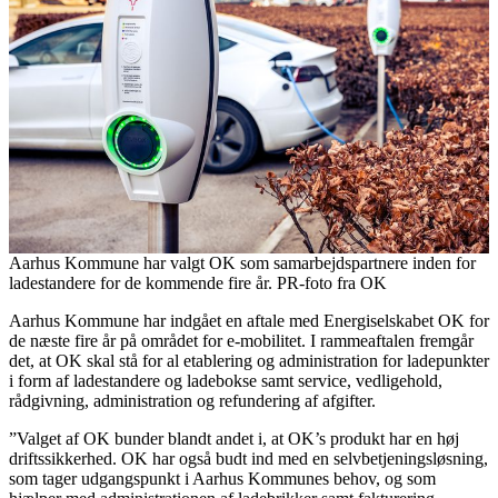
Aarhus Kommune har valgt OK som samarbejdspartnere inden for
ladestandere for de kommende fire år. PR-foto fra OK
Aarhus Kommune har indgået en aftale med Energiselskabet OK for
de næste fire år på området for e-mobilitet. I rammeaftalen fremgår
det, at OK skal stå for al etablering og administration for ladepunkter
i form af ladestandere og ladebokse samt service, vedligehold,
rådgivning, administration og refundering af afgifter.
”Valget af OK bunder blandt andet i, at OK’s produkt har en høj
driftssikkerhed. OK har også budt ind med en selvbetjeningsløsning,
som tager udgangspunkt i Aarhus Kommunes behov, og som