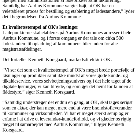
hjælper med administrationen af ladebrikker samt fakturering.
Samtidig har Aarhus Kommune vægtet højt, at OK har en
veletableret proces for bestilling og etablering af ladestandere,” lyder
det i begrundelsen fra Aarhus Kommune.
Et kvalitetsstempel af OK’s løsninger
Ladepunkterne skal etableres på Aarhus Kommunes adresser i hele
Aarhus Kommune, og i første omgang er der tale om cirka 500
ladestandere til opladning af kommunens biler inden for alle
magistratsafdelinger.
Det fortæller Kenneth Korsgaard, markedsdirektør i OK:
”Vi ser det som et kvalitetsstempel af OK’s meget brede portefølje af
løsninger og produkter samt ikke mindst af vores gode kunde- og
tilkaldeservice, vores selvbetjeningsunivers og i det hele taget af de
digitale løsninger, vi kan tilbyde, og som gør det nemt for kunden at
flådestyre,” siger Kenneth Korsgaard.
”Samtidig understreger det endnu en gang, at OK, skal tages seriøst
som en aktør, der kan meget mere end at være brændstofleverandør
til kommuner og virksomheder. Vi har et meget stærkt setup og er
erfarne i at drive et leverandør-kundeforhold, og vi glæder os rigtig
meget til samarbejdet med Aarhus Kommune,” tilføjer Kenneth
Korsgaard.