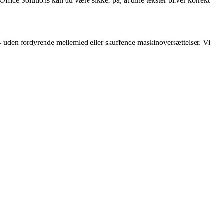
Office Solutions kan du være sikker på, at dine tekster bliver korrekt
af – uden fordyrende mellemled eller skuffende maskinoversættelser. Vi