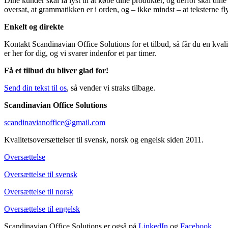
Dine kunder skal få lyst til at købe dine produkter, og derfor skal din
oversat, at grammatikken er i orden, og – ikke mindst – at teksterne fl
Enkelt og direkte
Kontakt Scandinavian Office Solutions for et tilbud, så får du en kvali
er her for dig, og vi svarer indenfor et par timer.
Få et tilbud du bliver glad for!
Send din tekst til os
, så vender vi straks tilbage.
Scandinavian Office Solutions
scandinavianoffice@gmail.com
Kvalitetsoversættelser til svensk, norsk og engelsk siden 2011.
Oversættelse
Oversættelse til svensk
Oversættelse til norsk
Oversættelse til engelsk
Scandinavian Office Solutions er også på
LinkedIn
og
Facebook
.