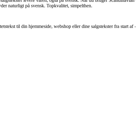
e salgstekster levere varen, også på svensk. Når du bruger Scandinavian 
yder naturligt på svensk. Topkvalitet, simpelthen.
tetstekst til din hjemmeside, webshop eller dine salgstekster fra start 