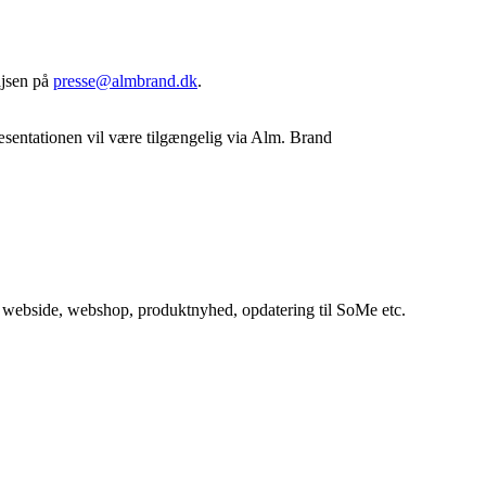
ajsen på
presse@almbrand.dk
.
æsentationen vil være tilgængelig via Alm. Brand
in webside, webshop, produktnyhed, opdatering til SoMe etc.