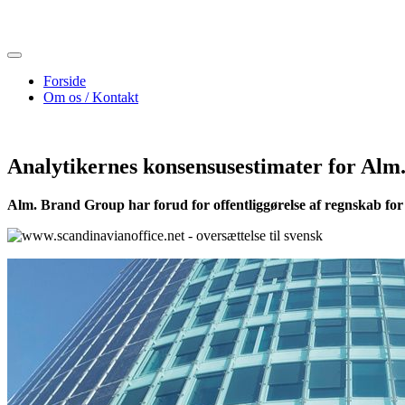
Skip
to
content
Forside
Om os / Kontakt
Analytikernes konsensusestimater for Alm
Alm. Brand Group har forud for offentliggørelse af regnskab for 