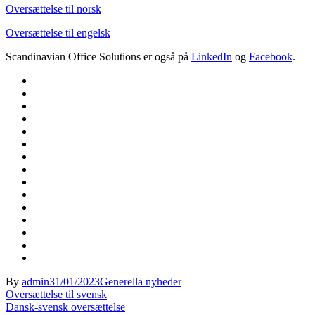
Oversættelse til norsk
Oversættelse til engelsk
Scandinavian Office Solutions er også på
LinkedIn
og
Facebook
.
By
admin
31/01/2023
Generella nyheder
Indlægsnavigation
Oversættelse til svensk
Dansk-svensk oversættelse