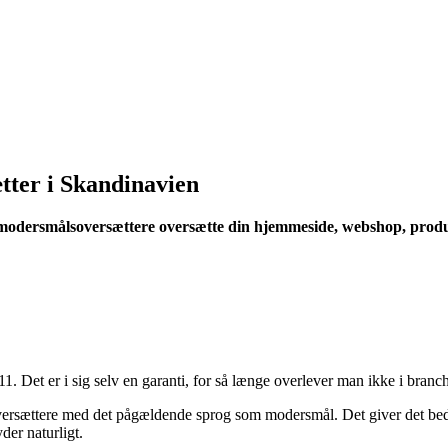
tter i Skandinavien
modersmålsoversættere oversætte din hjemmeside, webshop, produktt
11. Det er i sig selv en garanti, for så længe overlever man ikke i br
rsættere med det pågældende sprog som modersmål. Det giver det bedste 
yder naturligt.