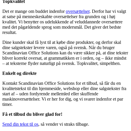
Topkvalitet
Det er mange om buddet indenfor
oversættelser
. Derfor har vi valgt
at satse på menneskeskabte oversættelser fra grunden og i høj
kvalitet. Vi benytter os udelukkende af veluddannede oversættere
med det pågældende sprog som modersmål. Det giver det bedste
resultat.
Dine kunder skal få lyst til at købe dine produkter, og derfor skal
dine salgstekster levere varen, også på svensk. Når du bruger
Scandinavian Office Solutions kan du være sikker på, at dine tekster
bliver korrekt oversat, at grammatikken er i orden, og – ikke mindst
– at teksterne flyder naturligt på svensk. Topkvalitet, simpelthen.
Enkelt og direkte
Kontakt Scandinavian Office Solutions for et tilbud, så får du en
kvalitetstekst til din hjemmeside, webshop eller dine salgstekster fra
start af – uden fordyrende mellemled eller skuffende
maskinoversættelser. Vi er her for dig, og vi svarer indenfor et par
timer.
Få et tilbud du bliver glad for!
Send din tekst til os
, så vender vi straks tilbage.