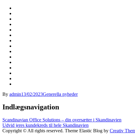
By
admin
13/02/2023
Generella nyheder
Indlægsnavigation
Scandinavian Office Solutions – din oversætter i Skandinavien
Udvid jeres kundekreds til hele Skandinavien
Copyright © All rights reserved. Theme Elastic Blog by
Creativ The