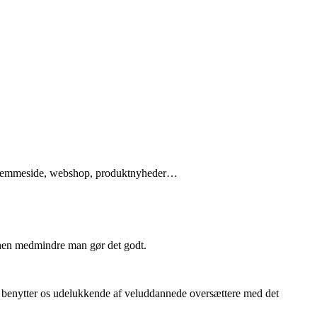
in hjemmeside, webshop, produktnyheder…
anchen medmindre man gør det godt.
 Vi benytter os udelukkende af veluddannede oversættere med det