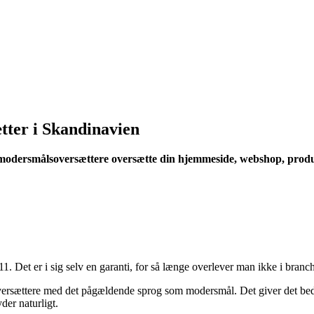
tter i Skandinavien
modersmålsoversættere oversætte din hjemmeside, webshop, produktt
11. Det er i sig selv en garanti, for så længe overlever man ikke i br
rsættere med det pågældende sprog som modersmål. Det giver det bedste 
yder naturligt.