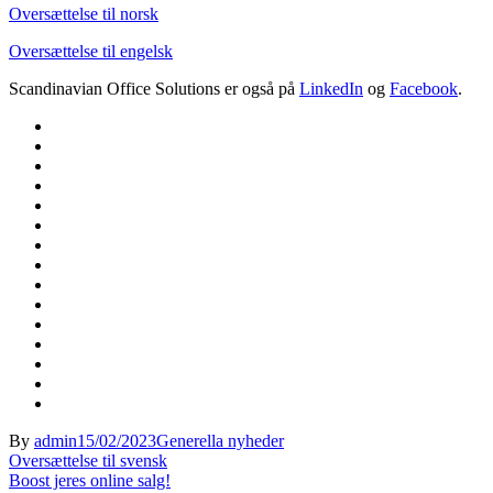
Oversættelse til norsk
Oversættelse til engelsk
Scandinavian Office Solutions er også på
LinkedIn
og
Facebook
.
By
admin
15/02/2023
Generella nyheder
Indlægsnavigation
Oversættelse til svensk
Boost jeres online salg!