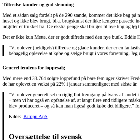
Tilfredse kunder og god stemning
Med et sådan salg fordelt på de 290 stande, kommer det ikke bag på nog
huset og ikke blev brugt, bl.a. brugskunst der ikke længere passede ind,
udgifter er trukket fra. De ekstra penge skal bruges til nye ting og tøj 
Det er ikke kun Mette, der er godt tilfreds med den nye butik. Eddie H
“Vi oplever (heldigvis) tilfredse og glade kunder, der er en fantastis
behagelig oplevelse at købe og sælge brugt i vores forretning. Jeg 
Generel tendens for loppesalg
Med mere end 33.764 solgte loppefund på bare fem uger skriver Frederic
de har oplevet en vækst på 22% i januar sammenlignet med sidste år.
“Vi oplever generelt set en rigtig flot fremgang på tværs af landet i
– men vi har også en opfattelse af, at langt flere end tidligere måske
blev produceret – og så kan man ligeså godt købe det billigere.” f
Kilde:
Kirppu ApS
Oversættelse til svensk