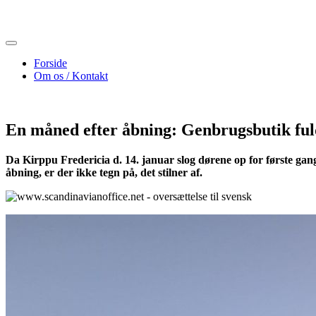
Skip
to
content
Forside
Om os / Kontakt
En måned efter åbning: Genbrugsbutik ful
Da Kirppu Fredericia d. 14. januar slog dørene op for første gang
åbning, er der ikke tegn på, det stilner af.