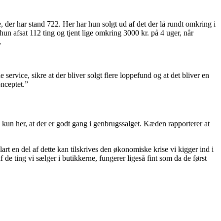
 der har stand 722. Her har hun solgt ud af det der lå rundt omkring i
 hun afsat 112 ting og tjent lige omkring 3000 kr. på 4 uger, når
e.
 service, sikre at der bliver solgt flere loppefund og at det bliver en
onceptet.”
 kun her, at der er godt gang i genbrugssalget. Kæden rapporterer at
lart en del af dette kan tilskrives den økonomiske krise vi kigger ind i
f de ting vi sælger i butikkerne, fungerer ligeså fint som da de først