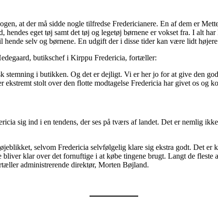
en, at der må sidde nogle tilfredse Fredericianere. En af dem er Mette,
 hendes eget tøj samt det tøj og legetøj børnene er vokset fra. I alt har
til hende selv og børnene. En udgift der i disse tider kan være lidt højer
edegaard, butikschef i Kirppu Fredericia, fortæller:
k stemning i butikken. Og det er dejligt. Vi er her jo for at give den gode
er ekstremt stolt over den flotte modtagelse Fredericia har givet os og k
ia sig ind i en tendens, der ses på tværs af landet. Det er nemlig ikke
 øjeblikket, selvom Fredericia selvfølgelig klare sig ekstra godt. Det er k
 bliver klar over det fornuftige i at købe tingene brugt. Langt de fleste a
ortæller administrerende direktør, Morten Bøjland.