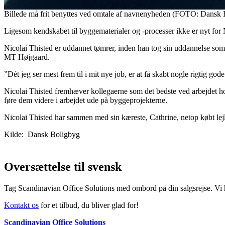
Billede må frit benyttes ved omtale af navnenyheden (FOTO: Dansk 
Ligesom kendskabet til byggematerialer og -processer ikke er nyt for 
Nicolai Thisted er uddannet tømrer, inden han tog sin uddannelse so
MT Højgaard.
”Dét jeg ser mest frem til i mit nye job, er at få skabt nogle rigtig god
Nicolai Thisted fremhæver kollegaerne som det bedste ved arbejdet hos 
føre dem videre i arbejdet ude på byggeprojekterne.
Nicolai Thisted har sammen med sin kæreste, Cathrine, netop købt lejligh
Kilde: Dansk Boligbyg
Oversættelse til svensk
Tag Scandinavian Office Solutions med ombord på din salgsrejse. Vi h
Kontakt os
for et tilbud, du bliver glad for!
Scandinavian Office Solutions