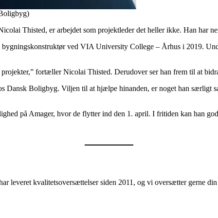
Boligbyg)
Nicolai Thisted, er arbejdet som projektleder det heller ikke. Han har 
m bygningskonstruktør ved VIA University College – Århus i 2019. Und
e projekter,” fortæller Nicolai Thisted. Derudover ser han frem til at bid
Dansk Boligbyg. Viljen til at hjælpe hinanden, er noget han særligt sæt
ed på Amager, hvor de flytter ind den 1. april. I fritiden kan han godt l
ar leveret kvalitetsoversættelser siden 2011, og vi oversætter gerne d