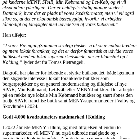
på kæderne MENY, SPAR, Min Købmand og Let-Køb, og vi vil
ekspandere yderligere. Der er heldigvis stadig mange steder i
Danmark, hvor der er plads til vores kædeformater, men vi vil også
sikre os, at det er økonomisk bæredygtigt, hvorfor vi arbejder
tålmodigt og langsigtet med udvidelsen af vores butiksnet.”
Han tilføjer:
”I vores FremgangSammen strategi ønsker vi at være endnu bredere
og mere lokalt forankret, og det er derfor fantastisk at udvide vores
butiksnet med en lokal supermarkedskæde, der er blomstret op i
Kolding,”
lyder det fra Tomas Pietrangeli.
Dagrofa har planer for løbende at styrke butiksnettet, både igennem
den stigende interesse i lokalt forankrede butikker som
borgerprojekter og en generel modernisering og tilføjelse af nye
SPAR, Min Købmand, Let-Køb eller MENY-butikker. Der arbejdes
på en række nye lokale Min Købmand butikker og snart åbnes den
tredje SPAR franchise butik samt MENY-supermarkeder i Valby og
Skovlunde i 2024.
Godt 4.000 kvadratmeters madmarked i Kolding
I 2022 åbnede MENY i Illum, og med tilføjelsen af endnu to
supermarkeder, vil MENY nu også udbrede madglæde og -
inspiration i Koldingområdet. Når de to nye supermarkeder åbner,