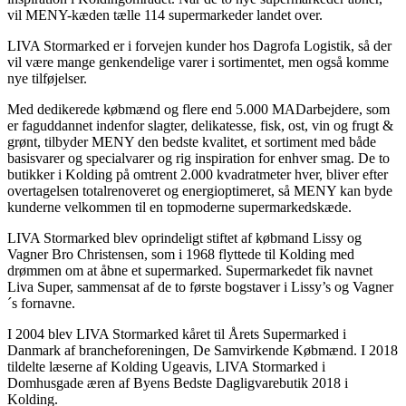
vil MENY-kæden tælle 114 supermarkeder landet over.
LIVA Stormarked er i forvejen kunder hos Dagrofa Logistik, så der
vil være mange genkendelige varer i sortimentet, men også komme
nye tilføjelser.
Med dedikerede købmænd og flere end 5.000 MADarbejdere, som
er faguddannet indenfor slagter, delikatesse, fisk, ost, vin og frugt &
grønt, tilbyder MENY den bedste kvalitet, et sortiment med både
basisvarer og specialvarer og rig inspiration for enhver smag. De to
butikker i Kolding på omtrent 2.000 kvadratmeter hver, bliver efter
overtagelsen totalrenoveret og energioptimeret, så MENY kan byde
kunderne velkommen til en topmoderne supermarkedskæde.
LIVA Stormarked blev oprindeligt stiftet af købmand Lissy og
Vagner Bro Christensen, som i 1968 flyttede til Kolding med
drømmen om at åbne et supermarked. Supermarkedet fik navnet
Liva Super, sammensat af de to første bogstaver i Lissy’s og Vagner
´s fornavne.
I 2004 blev LIVA Stormarked kåret til Årets Supermarked i
Danmark af brancheforeningen, De Samvirkende Købmænd. I 2018
tildelte læserne af Kolding Ugeavis, LIVA Stormarked i
Domhusgade æren af Byens Bedste Dagligvarebutik 2018 i
Kolding.