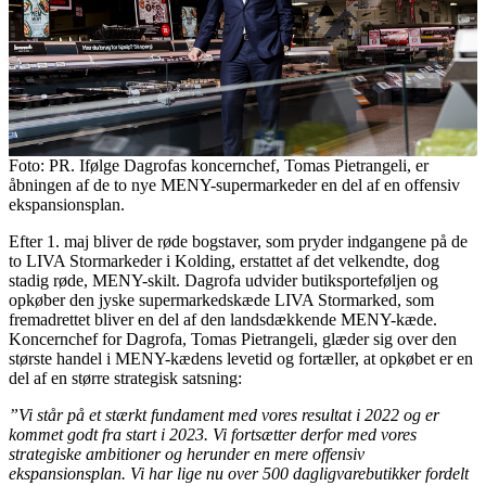
Foto: PR. Ifølge Dagrofas koncernchef, Tomas Pietrangeli, er
åbningen af de to nye MENY-supermarkeder en del af en offensiv
ekspansionsplan.
Efter 1. maj bliver de røde bogstaver, som pryder indgangene på de
to LIVA Stormarkeder i Kolding, erstattet af det velkendte, dog
stadig røde, MENY-skilt. Dagrofa udvider butiksporteføljen og
opkøber den jyske supermarkedskæde LIVA Stormarked, som
fremadrettet bliver en del af den landsdækkende MENY-kæde.
Koncernchef for Dagrofa, Tomas Pietrangeli, glæder sig over den
største handel i MENY-kædens levetid og fortæller, at opkøbet er en
del af en større strategisk satsning:
”Vi står på et stærkt fundament med vores resultat i 2022 og er
kommet godt fra start i 2023. Vi fortsætter derfor med vores
strategiske ambitioner og herunder en mere offensiv
ekspansionsplan. Vi har lige nu over 500 dagligvarebutikker fordelt