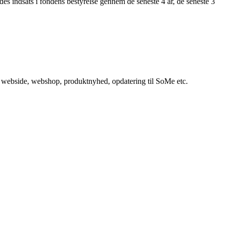
indsats i fondens bestyrelse gennem de seneste 4 år, de seneste 3
in webside, webshop, produktnyhed, opdatering til SoMe etc.