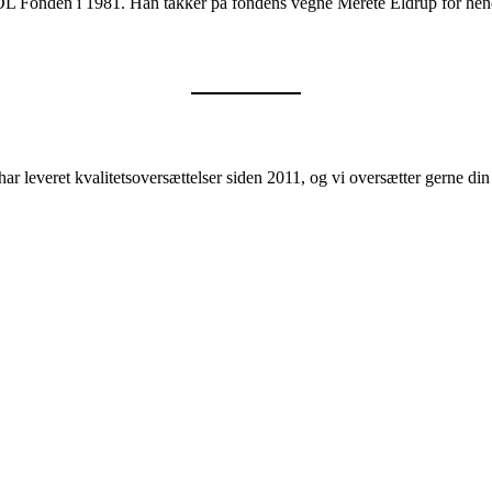
Fonden i 1981. Han takker på fondens vegne Merete Eldrup for hendes 
ar leveret kvalitetsoversættelser siden 2011, og vi oversætter gerne d