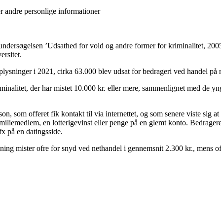
ler andre personlige informationer
undersøgelsen ’Udsathed for vold og andre former for kriminalitet, 2005
ersitet.
lysninger i 2021, cirka 63.000 blev udsat for bedrageri ved handel på 
-kriminalitet, der har mistet 10.000 kr. eller mere, sammenlignet med de y
on, som offeret fik kontakt til via internettet, og som senere viste sig a
amiliemedlem, en lotterigevinst eller penge på en glemt konto. Bedrager
 fx på en datingsside.
ning mister ofre for snyd ved nethandel i gennemsnit 2.300 kr., mens of