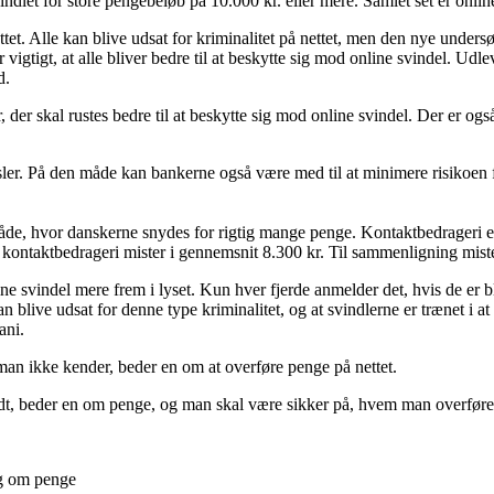
indlet for store pengebeløb på 10.000 kr. eller mere. Samlet set er onl
ettet. Alle kan blive udsat for kriminalitet på nettet, men den nye under
vigtigt, at alle bliver bedre til at beskytte sig mod online svindel. Udle
d.
 der skal rustes bedre til at beskytte sig mod online svindel. Der er og
r. På den måde kan bankerne også være med til at minimere risikoen fo
råde, hvor danskerne snydes for rigtig mange penge. Kontaktbedrageri er
or kontaktbedrageri mister i gennemsnit 8.300 kr. Til sammenligning mis
ine svindel mere frem i lyset. Kun hver fjerde anmelder det, hvis de er bl
an blive udsat for denne type kriminalitet, og at svindlerne er trænet i a
fani.
an ikke kender, beder en om at overføre penge på nettet.
ødt, beder en om penge, og man skal være sikker på, hvem man overfører
dig om penge