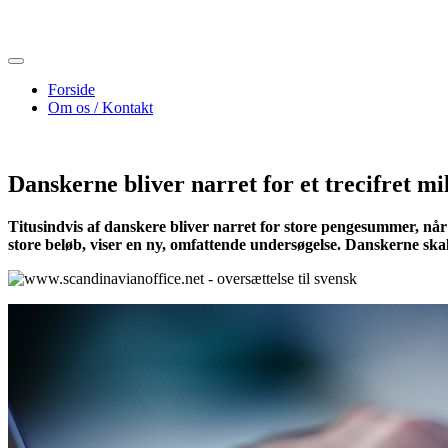
Skip
to
content
Forside
Om os / Kontakt
Danskerne bliver narret for et trecifret mil
Titusindvis af danskere bliver narret for store pengesummer, når 
store beløb, viser en ny, omfattende undersøgelse. Danskerne skal