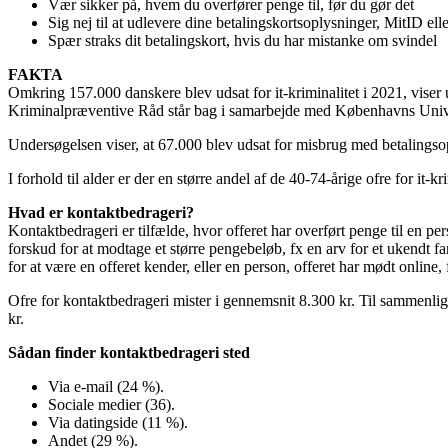
Vær sikker på, hvem du overfører penge til, før du gør det
Sig nej til at udlevere dine betalingskortsoplysninger, MitID el
Spær straks dit betalingskort, hvis du har mistanke om svindel
FAKTA
Omkring 157.000 danskere blev udsat for it-kriminalitet i 2021, viser 
Kriminalpræventive Råd står bag i samarbejde med Københavns Univ
Undersøgelsen viser, at 67.000 blev udsat for misbrug med betalingsop
I forhold til alder er der en større andel af de 40-74-årige ofre for it
Hvad er kontaktbedrageri?
Kontaktbedrageri er tilfælde, hvor offeret har overført penge til en pers
forskud for at modtage et større pengebeløb, fx en arv for et ukendt f
for at være en offeret kender, eller en person, offeret har mødt online,
Ofre for kontaktbedrageri mister i gennemsnit 8.300 kr. Til sammenlig
kr.
Sådan finder kontaktbedrageri sted
Via e-mail (24 %).
Sociale medier (36).
Via datingside (11 %).
Andet (29 %).