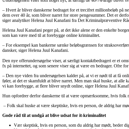
Undersøgelsen viser som noget nyt, at særligt de 40-74-årige bliver sv
– Hvert år bliver danskerne bedraget for et trecifret millionbeløb på n
dem over 40 år, som bliver narret for store pengesummer. Det er derfor 
siger analytiker Helena Juul Kanafani fra Det Kriminalpræventive Rå
Helena Juul Kanafani peger på, at det ikke alene er den enkelte borger,
som kan være med til at forebygge online kriminalitet.
– For eksempel kan bankerne sænke beløbsgrænsen for straksoverførsle
dansker, siger Helena Juul Kanafani.
Den nye offerundersøgelse viser, at særligt kontaktbedrageri er et om
fx på internettet, og som senere viser sig at være en bedrager. Ofre f
– Den nye viden fra undersøgelsen kalder på, at vi er nødt til at få onl
føler, at det er skamfuldt at blive narret. Men man skal huske, at alle k
vi kan forebygge, at flere bliver snydt online, siger Helena Juul Kana
Hun opfordrer derfor danskerne til at være opmærksomme, hvis folk m
– Folk skal huske at være skeptiske, hvis en person, de aldrig har m
Gode råd til at undgå at blive udsat for it-kriminalitet
Vær skeptisk, hvis en person, som du aldrig har mødt, beder 