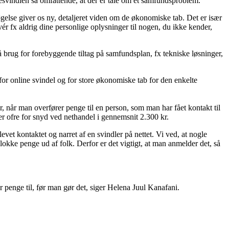
inesvindlen så omfattende, at der er tale om et samfundsproblem.
søgelse giver os ny, detaljeret viden om de økonomiske tab. Det er især
vér fx aldrig dine personlige oplysninger til nogen, du ikke kender,
så brug for forebyggende tiltag på samfundsplan, fx tekniske løsninger,
r online svindel og for store økonomiske tab for den enkelte
, når man overfører penge til en person, som man har fået kontakt til
ter ofre for snyd ved nethandel i gennemsnit 2.300 kr.
evet kontaktet og narret af en svindler på nettet. Vi ved, at nogle
t lokke penge ud af folk. Derfor er det vigtigt, at man anmelder det, så
 penge til, før man gør det, siger Helena Juul Kanafani.