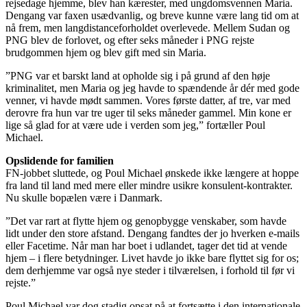
rejsedage hjemme, blev han kærester, med ungdomsvennen Maria.
Dengang var faxen usædvanlig, og breve kunne være lang tid om at
nå frem, men langdistanceforholdet overlevede. Mellem Sudan og
PNG blev de forlovet, og efter seks måneder i PNG rejste
brudgommen hjem og blev gift med sin Maria.
”PNG var et barskt land at opholde sig i på grund af den høje
kriminalitet, men Maria og jeg havde to spændende år dér med gode
venner, vi havde mødt sammen. Vores første datter, af tre, var med
derovre fra hun var tre uger til seks måneder gammel. Min kone er
lige så glad for at være ude i verden som jeg,” fortæller Poul
Michael.
Opslidende for familien
FN-jobbet sluttede, og Poul Michael ønskede ikke længere at hoppe
fra land til land med mere eller mindre usikre konsulent-kontrakter.
Nu skulle bopælen være i Danmark.
”Det var rart at flytte hjem og genopbygge venskaber, som havde
lidt under den store afstand. Dengang fandtes der jo hverken e-mails
eller Facetime. Når man har boet i udlandet, tager det tid at vende
hjem – i flere betydninger. Livet havde jo ikke bare flyttet sig for os;
dem derhjemme var også nye steder i tilværelsen, i forhold til før vi
rejste.”
Poul Michael var dog stadig opsat på at fortsætte i den internationale