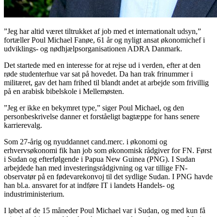
”Jeg har altid været tiltrukket af job med et internationalt udsyn,”
fortæller Poul Michael Fanøe, 61 år og nyligt ansat økonomichef i
udviklings- og nødhjælpsorganisationen ADRA Danmark.
Det startede med en interesse for at rejse ud i verden, efter at den
røde studenterhue var sat på hovedet. Da han trak frinummer i
militæret, gav det ham frihed til blandt andet at arbejde som frivillig
på en arabisk bibelskole i Mellemøsten.
”Jeg er ikke en bekymret type,” siger Poul Michael, og den
personbeskrivelse danner et forståeligt bagtæppe for hans senere
karrierevalg.
Som 27-årig og nyuddannet cand.merc. i økonomi og
erhvervsøkonomi fik han job som økonomisk rådgiver for FN. Først
i Sudan og efterfølgende i Papua New Guinea (PNG). I Sudan
arbejdede han med investeringsrådgivning og var tillige FN-
observatør på en fødevarekonvoj til det sydlige Sudan. I PNG havde
han bl.a. ansvaret for at indføre IT i landets Handels- og
industriministerium.
I løbet af de 15 måneder Poul Michael var i Sudan, og med kun få