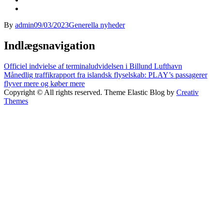
By
admin
09/03/2023
Generella nyheder
Indlægsnavigation
Officiel indvielse af terminaludvidelsen i Billund Lufthavn
Månedlig traffikrapport fra islandsk flyselskab: PLAY’s passagerer
flyver mere og køber mere
Copyright © All rights reserved. Theme Elastic Blog by
Creativ
Themes