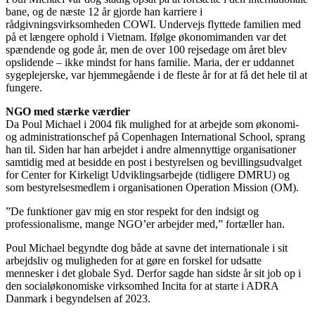
bane, og de næste 12 år gjorde han karriere i
rådgivningsvirksomheden COWI. Undervejs flyttede familien med
på et længere ophold i Vietnam. Ifølge økonomimanden var det
spændende og gode år, men de over 100 rejsedage om året blev
opslidende – ikke mindst for hans familie. Maria, der er uddannet
sygeplejerske, var hjemmegående i de fleste år for at få det hele til at
fungere.
NGO med stærke værdier
Da Poul Michael i 2004 fik mulighed for at arbejde som økonomi-
og administrationschef på Copenhagen International School, sprang
han til. Siden har han arbejdet i andre almennyttige organisationer
samtidig med at besidde en post i bestyrelsen og bevillingsudvalget
for Center for Kirkeligt Udviklingsarbejde (tidligere DMRU) og
som bestyrelsesmedlem i organisationen Operation Mission (OM).
”De funktioner gav mig en stor respekt for den indsigt og
professionalisme, mange NGO’er arbejder med,” fortæller han.
Poul Michael begyndte dog både at savne det internationale i sit
arbejdsliv og muligheden for at gøre en forskel for udsatte
mennesker i det globale Syd. Derfor sagde han sidste år sit job op i
den socialøkonomiske virksomhed Incita for at starte i ADRA
Danmark i begyndelsen af 2023.