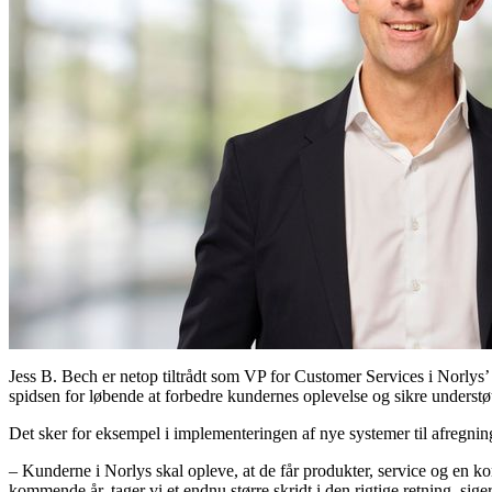
Jess B. Bech er netop tiltrådt som VP for Customer Services i Norlys’ 
spidsen for løbende at forbedre kundernes oplevelse og sikre understøtt
Det sker for eksempel i implementeringen af nye systemer til afregni
– Kunderne i Norlys skal opleve, at de får produkter, service og en 
kommende år, tager vi et endnu større skridt i den rigtige retning, sige