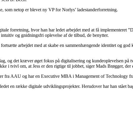
e, som netop er blevet ny VP for Norlys’ ladestanderforretning.
itale forretning, hvor han har ledet arbejdet med at få implementeret ”
intuitiv og gnidningsfri oplevelse af de tilbud, de benytter.
e fortsætte arbejdet med at skabe en sammenhængende identitet og god k
igdag, og det kræver øget fokus på digitalisering og kundeoplevelsen på 
 ikke i tvivl om, at Jess er den rigtige til jobbet, siger Mads Brøgger, der
emer fra AAU og har en Executive MBA i Management of Technology fr
det en række digitale udviklingsprojekter. Herudover har han stået bag