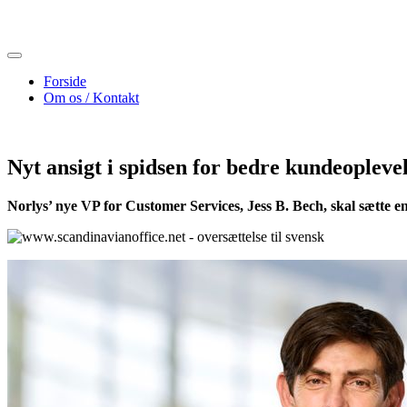
Skip
to
content
Forside
Om os / Kontakt
Nyt ansigt i spidsen for bedre kundeopleve
Norlys’ nye VP for Customer Services, Jess B. Bech, skal sætte e