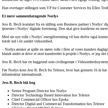
Han overtager stillingen som VP for Customer Services fra Ellen Troll
Et mere sammenhængende Norlys
Jess B. Bech kommer fra en stilling som Business partner i Norlys’ dig
tjenester i Norlys’ digitale forretning. Den skal give kunderne en mere 
Med sin nye rolle i Norlys’ energiforretning vil han derfor også kunn
træde ind i én samlet virksomhed.
– Norlys ønsker at spille en større rolle i flere af vores kunders dagl
blandt andet at drive et stort kunderettet it-projekt i Norlys, er jeg slet
Jess B. Bech har en baggrund som civilingeniør i Virksomhedssyst
Før Norlys kom Jess B. Bech fra Telenor, hvor han gennem 16 år har le
infrastruktur internationalt.
Jess B. Bech blå bog
Senior Program Director hos Norlys
Director Technology Based Innovation hos Telenor
Chief Commercial Officer hos Epoka
Director Digital and Commercial Transformation hos Telenor