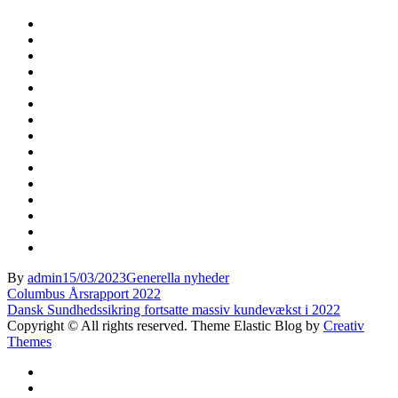
By
admin
15/03/2023
Generella nyheder
Indlægsnavigation
Columbus Årsrapport 2022
Dansk Sundhedssikring fortsatte massiv kundevækst i 2022
Copyright © All rights reserved. Theme Elastic Blog by
Creativ
Themes