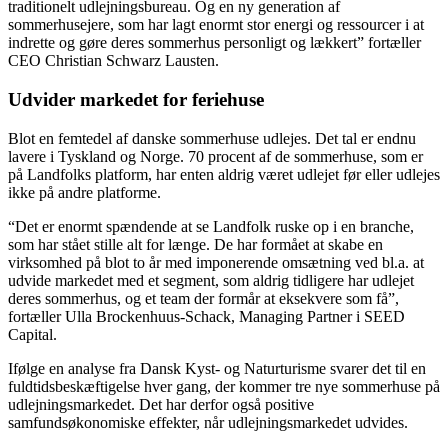
traditionelt udlejningsbureau. Og en ny generation af
sommerhusejere, som har lagt enormt stor energi og ressourcer i at
indrette og gøre deres sommerhus personligt og lækkert” fortæller
CEO Christian Schwarz Lausten.
Udvider markedet for feriehuse
Blot en femtedel af danske sommerhuse udlejes. Det tal er endnu
lavere i Tyskland og Norge. 70 procent af de sommerhuse, som er
på Landfolks platform, har enten aldrig været udlejet før eller udlejes
ikke på andre platforme.
“Det er enormt spændende at se Landfolk ruske op i en branche,
som har stået stille alt for længe. De har formået at skabe en
virksomhed på blot to år med imponerende omsætning ved bl.a. at
udvide markedet med et segment, som aldrig tidligere har udlejet
deres sommerhus, og et team der formår at eksekvere som få”,
fortæller Ulla Brockenhuus-Schack, Managing Partner i SEED
Capital.
Ifølge en analyse fra Dansk Kyst- og Naturturisme svarer det til en
fuldtidsbeskæftigelse hver gang, der kommer tre nye sommerhuse på
udlejningsmarkedet. Det har derfor også positive
samfundsøkonomiske effekter, når udlejningsmarkedet udvides.