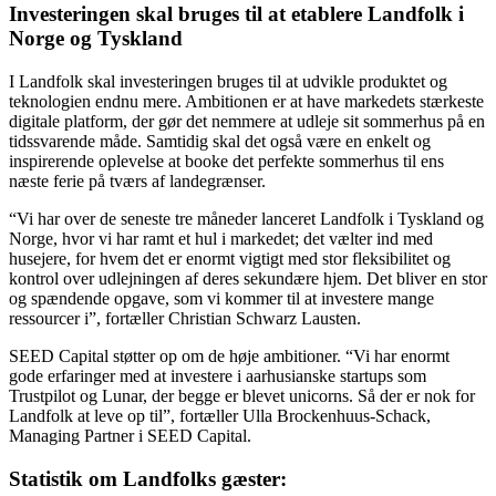
Investeringen skal bruges til at etablere Landfolk i
Norge og Tyskland
I Landfolk skal investeringen bruges til at udvikle produktet og
teknologien endnu mere. Ambitionen er at have markedets stærkeste
digitale platform, der gør det nemmere at udleje sit sommerhus på en
tidssvarende måde. Samtidig skal det også være en enkelt og
inspirerende oplevelse at booke det perfekte sommerhus til ens
næste ferie på tværs af landegrænser.
“Vi har over de seneste tre måneder lanceret Landfolk i Tyskland og
Norge, hvor vi har ramt et hul i markedet; det vælter ind med
husejere, for hvem det er enormt vigtigt med stor fleksibilitet og
kontrol over udlejningen af deres sekundære hjem. Det bliver en stor
og spændende opgave, som vi kommer til at investere mange
ressourcer i”, fortæller Christian Schwarz Lausten.
SEED Capital støtter op om de høje ambitioner. “Vi har enormt
gode erfaringer med at investere i aarhusianske startups som
Trustpilot og Lunar, der begge er blevet unicorns. Så der er nok for
Landfolk at leve op til”, fortæller Ulla Brockenhuus-Schack,
Managing Partner i SEED Capital.
Statistik om Landfolks gæster: