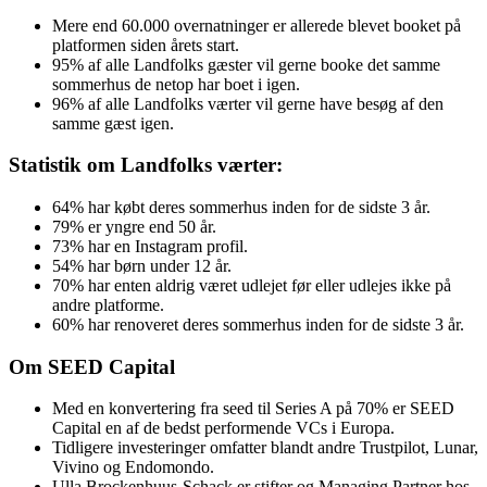
Mere end 60.000 overnatninger er allerede blevet booket på
platformen siden årets start.
95% af alle Landfolks gæster vil gerne booke det samme
sommerhus de netop har boet i igen.
96% af alle Landfolks værter vil gerne have besøg af den
samme gæst igen.
Statistik om Landfolks værter:
64% har købt deres sommerhus inden for de sidste 3 år.
79% er yngre end 50 år.
73% har en Instagram profil.
54% har børn under 12 år.
70% har enten aldrig været udlejet før eller udlejes ikke på
andre platforme.
60% har renoveret deres sommerhus inden for de sidste 3 år.
Om SEED Capital
Med en konvertering fra seed til Series A på 70% er SEED
Capital en af de bedst performende VCs i Europa.
Tidligere investeringer omfatter blandt andre Trustpilot, Lunar,
Vivino og Endomondo.
Ulla Brockenhuus-Schack er stifter og Managing Partner hos