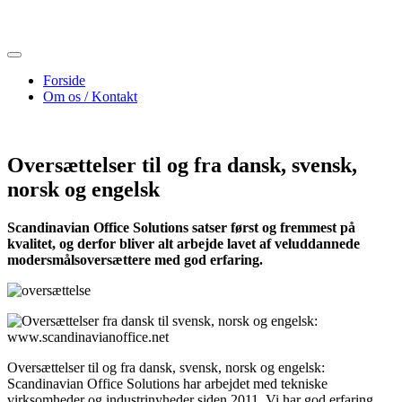
Skip
to
content
Forside
Om os / Kontakt
Oversættelser til og fra dansk, svensk,
norsk og engelsk
Scandinavian Office Solutions satser først og fremmest på
kvalitet, og derfor bliver alt arbejde lavet af veluddannede
modersmålsoversættere med god erfaring.
Oversættelser til og fra dansk, svensk, norsk og engelsk:
Scandinavian Office Solutions har arbejdet med tekniske
virksomheder og industrinyheder siden 2011. Vi har god erfaring