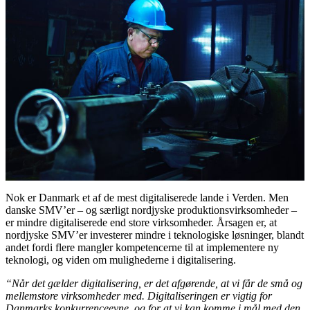
Nok er Danmark et af de mest digitaliserede lande i Verden. Men
danske SMV’er – og særligt nordjyske produktionsvirksomheder –
er mindre digitaliserede end store virksomheder. Årsagen er, at
nordjyske SMV’er investerer mindre i teknologiske løsninger, blandt
andet fordi flere mangler kompetencerne til at implementere ny
teknologi, og viden om mulighederne i digitalisering.
“Når det gælder digitalisering, er det afgørende, at vi får de små og
mellemstore virksomheder med. Digitaliseringen er vigtig for
Danmarks konkurrenceevne, og for at vi kan komme i mål med den