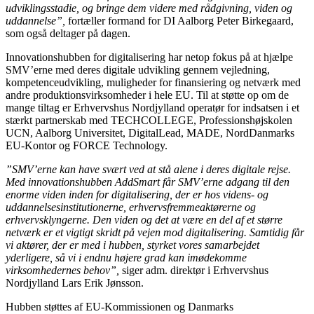
udviklingsstadie, og bringe dem videre med rådgivning, viden og
uddannelse”,
fortæller formand for DI Aalborg Peter Birkegaard,
som også deltager på dagen.
Innovationshubben for digitalisering har netop fokus på at hjælpe
SMV’erne med deres digitale udvikling gennem vejledning,
kompetenceudvikling, muligheder for finansiering og netværk med
andre produktionsvirksomheder i hele EU. Til at støtte op om de
mange tiltag er Erhvervshus Nordjylland operatør for indsatsen i et
stærkt partnerskab med TECHCOLLEGE, Professionshøjskolen
UCN, Aalborg Universitet, DigitalLead, MADE, NordDanmarks
EU-Kontor og FORCE Technology.
”SMV’erne kan have svært ved at stå alene i deres digitale rejse.
Med innovationshubben AddSmart får SMV’erne adgang til den
enorme viden inden for digitalisering, der er hos videns- og
uddannelsesinstitutionerne, erhvervsfremmeaktørerne og
erhvervsklyngerne. Den viden og det at være en del af et større
netværk er et vigtigt skridt på vejen mod digitalisering. Samtidig får
vi aktører, der er med i hubben, styrket vores samarbejdet
yderligere, så vi i endnu højere grad kan imødekomme
virksomhedernes behov”,
siger adm. direktør i Erhvervshus
Nordjylland Lars Erik Jønsson.
Hubben støttes af EU-Kommissionen og Danmarks