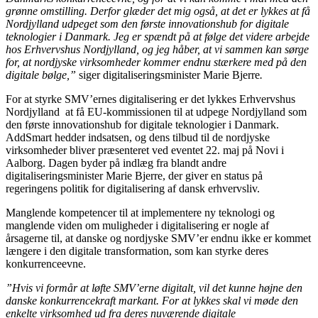
grønne omstilling. Derfor glæder det mig også, at det er lykkes at få
Nordjylland udpeget som den første innovationshub for digitale
teknologier i Danmark. Jeg er spændt på at følge det videre arbejde
hos Erhvervshus Nordjylland, og jeg håber, at vi sammen kan sørge
for, at nordjyske virksomheder kommer endnu stærkere med på den
digitale bølge,”
siger digitaliseringsminister Marie Bjerre
.
For at styrke SMV’ernes digitalisering er det lykkes Erhvervshus
Nordjylland at få EU-kommissionen til at udpege Nordjylland som
den første innovationshub for digitale teknologier i Danmark.
AddSmart hedder indsatsen, og dens tilbud til de nordjyske
virksomheder bliver præsenteret ved eventet 22. maj på Novi i
Aalborg. Dagen byder på indlæg fra blandt andre
digitaliseringsminister Marie Bjerre, der giver en status på
regeringens politik for digitalisering af dansk erhvervsliv.
Manglende kompetencer til at implementere ny teknologi og
manglende viden om muligheder i digitalisering er nogle af
årsagerne til, at danske og nordjyske SMV’er endnu ikke er kommet
længere i den digitale transformation, som kan styrke deres
konkurrenceevne.
”Hvis vi formår at løfte SMV’erne digitalt, vil det kunne højne den
danske konkurrencekraft markant. For at lykkes skal vi møde den
enkelte virksomhed ud fra deres nuværende digitale