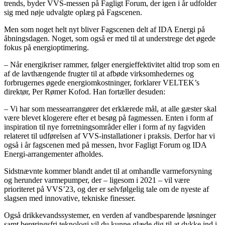
trends, byder VVS-messen på Fagligt Forum, der igen i år udfolder
sig med nøje udvalgte oplæg på Fagscenen.
Men som noget helt nyt bliver Fagscenen delt af IDA Energi på
åbningsdagen. Noget, som også er med til at understrege det øgede
fokus på energioptimering.
– Når energikriser rammer, følger energieffektivitet altid trop som en
af de lavthængende frugter til at afbøde virksomhedernes og
forbrugernes øgede energiomkostninger, forklarer VELTEK’s
direktør, Per Rømer Kofod. Han fortæller desuden:
– Vi har som messearrangører det erklærede mål, at alle gæster skal
være blevet klogerere efter et besøg på fagmessen. Enten i form af
inspiration til nye forretningsområder eller i form af ny fagviden
relateret til udførelsen af VVS-installationer i praksis. Derfor har vi
også i år fagscenen med på messen, hvor Fagligt Forum og IDA
Energi-arrangementer afholdes.
Sidstnævnte kommer blandt andet til at omhandle varmeforsyning
og herunder varmepumper, der – ligesom i 2021 – vil være
prioriteret på VVS’23, og der er selvfølgelig tale om de nyeste af
slagsen med innovative, tekniske finesser.
Også drikkevandssystemer, en verden af vandbesparende løsninger
samt berøringsfri teknologi vil du kunne glæde dig til at dykke ind i,