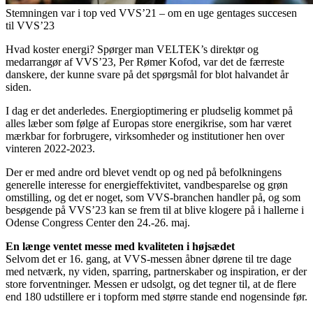
Stemningen var i top ved VVS’21 – om en uge gentages succesen
til VVS’23
Hvad koster energi? Spørger man VELTEK’s direktør og
medarrangør af VVS’23, Per Rømer Kofod, var det de færreste
danskere, der kunne svare på det spørgsmål for blot halvandet år
siden.
I dag er det anderledes. Energioptimering er pludselig kommet på
alles læber som følge af Europas store energikrise, som har været
mærkbar for forbrugere, virksomheder og institutioner hen over
vinteren 2022-2023.
Der er med andre ord blevet vendt op og ned på befolkningens
generelle interesse for energieffektivitet, vandbesparelse og grøn
omstilling, og det er noget, som VVS-branchen handler på, og som
besøgende på VVS’23 kan se frem til at blive klogere på i hallerne i
Odense Congress Center den 24.-26. maj.
En længe ventet messe med kvaliteten i højsædet
Selvom det er 16. gang, at VVS-messen åbner dørene til tre dage
med netværk, ny viden, sparring, partnerskaber og inspiration, er der
store forventninger. Messen er udsolgt, og det tegner til, at de flere
end 180 udstillere er i topform med større stande end nogensinde før.