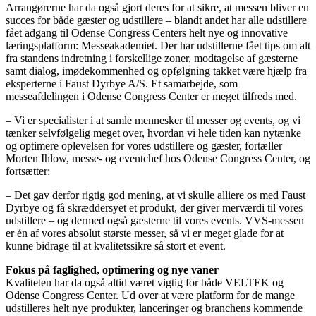
Arrangørerne har da også gjort deres for at sikre, at messen bliver en
succes for både gæster og udstillere – blandt andet har alle udstillere
fået adgang til Odense Congress Centers helt nye og innovative
læringsplatform: Messeakademiet. Der har udstillerne fået tips om alt
fra standens indretning i forskellige zoner, modtagelse af gæsterne
samt dialog, imødekommenhed og opfølgning takket være hjælp fra
eksperterne i Faust Dyrbye A/S. Et samarbejde, som
messeafdelingen i Odense Congress Center er meget tilfreds med.
– Vi er specialister i at samle mennesker til messer og events, og vi
tænker selvfølgelig meget over, hvordan vi hele tiden kan nytænke
og optimere oplevelsen for vores udstillere og gæster, fortæller
Morten Ihlow, messe- og eventchef hos Odense Congress Center, og
fortsætter:
– Det gav derfor rigtig god mening, at vi skulle alliere os med Faust
Dyrbye og få skræddersyet et produkt, der giver merværdi til vores
udstillere – og dermed også gæsterne til vores events. VVS-messen
er én af vores absolut største messer, så vi er meget glade for at
kunne bidrage til at kvalitetssikre så stort et event.
Fokus på faglighed, optimering og nye vaner
Kvaliteten har da også altid været vigtig for både VELTEK og
Odense Congress Center. Ud over at være platform for de mange
udstilleres helt nye produkter, lanceringer og branchens kommende