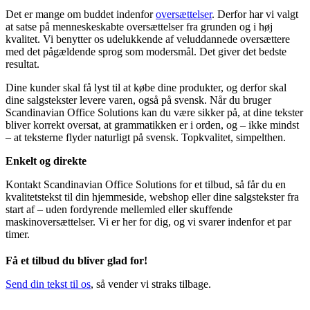
Det er mange om buddet indenfor
oversættelser
. Derfor har vi valgt
at satse på menneskeskabte oversættelser fra grunden og i høj
kvalitet. Vi benytter os udelukkende af veluddannede oversættere
med det pågældende sprog som modersmål. Det giver det bedste
resultat.
Dine kunder skal få lyst til at købe dine produkter, og derfor skal
dine salgstekster levere varen, også på svensk. Når du bruger
Scandinavian Office Solutions kan du være sikker på, at dine tekster
bliver korrekt oversat, at grammatikken er i orden, og – ikke mindst
– at teksterne flyder naturligt på svensk. Topkvalitet, simpelthen.
Enkelt og direkte
Kontakt Scandinavian Office Solutions for et tilbud, så får du en
kvalitetstekst til din hjemmeside, webshop eller dine salgstekster fra
start af – uden fordyrende mellemled eller skuffende
maskinoversættelser. Vi er her for dig, og vi svarer indenfor et par
timer.
Få et tilbud du bliver glad for!
Send din tekst til os
, så vender vi straks tilbage.