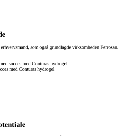
de
ge erhvervsmand, som også grundlagde virksomheden Ferrosan.
et med succes med Conturas hydrogel.
succes med Conturas hydrogel.
otentiale