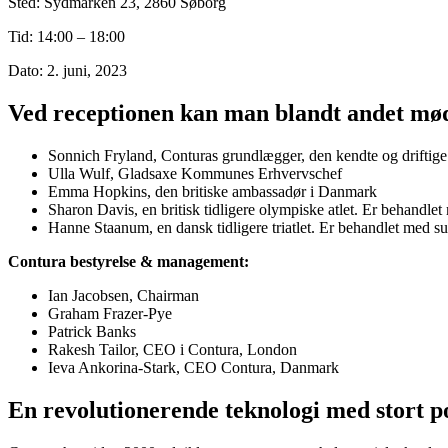
Sted: Sydmarken 23, 2860 Søborg
Tid: 14:00 – 18:00
Dato: 2. juni, 2023
Ved receptionen kan man blandt andet mø
Sonnich Fryland, Conturas grundlægger, den kendte og drifti
Ulla Wulf, Gladsaxe Kommunes Erhvervschef
Emma Hopkins, den britiske ambassadør i Danmark
Sharon Davis, en britisk tidligere olympiske atlet. Er behandl
Hanne Staanum, en dansk tidligere triatlet. Er behandlet med 
Contura bestyrelse & management:
Ian Jacobsen, Chairman
Graham Frazer-Pye
Patrick Banks
Rakesh Tailor, CEO i Contura, London
Ieva Ankorina-Stark, CEO Contura, Danmark
En revolutionerende teknologi med stort p