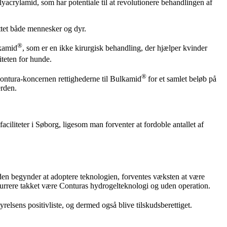
yacrylamid, som har potentiale til at revolutionere behandlingen af
ttet både mennesker og dyr.
®
lkamid
, som er en ikke kirurgisk behandling, der hjælper kvinder
iteten for hunde.
®
Contura-koncernen rettighederne til Bulkamid
for et samlet beløb på
erden.
iliteter i Søborg, ligesom man forventer at fordoble antallet af
en begynder at adoptere teknologien, forventes væksten at være
kurrere takket være Conturas hydrogelteknologi og uden operation.
elsens positivliste, og dermed også blive tilskudsberettiget.