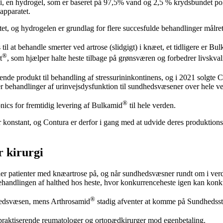
gi, en hydrogel, som er baseret på 97,5% vand og 2,5 % krydsbundet pol
eapparatet.
et, og hydrogelen er grundlag for flere succesfulde behandlinger målre
 til at behandle smerter ved artrose (slidgigt) i knæet, et tidligere er Bu
®
t
, som hjælper halte heste tilbage på grønsværen og forbedrer livskval
de produkt til behandling af stressurininkontinens, og i 2021 solgte 
r behandlinger af urinvejsdysfunktion til sundhedsvæsener over hele v
®
ics for fremtidig levering af Bulkamid
til hele verden.
konstant, og Contura er derfor i gang med at udvide deres produktionsfac
r kirurgi
r patienter med knæartrose på, og når sundhedsvæsner rundt om i verd
behandlingen af halthed hos heste, hvor konkurrenceheste igen kan kon
®
dhedsvæsen, mens Arthrosamid
stadig afventer at komme på Sundhedsstyr
praktiserende reumatologer og ortopædkirurger mod egenbetaling.