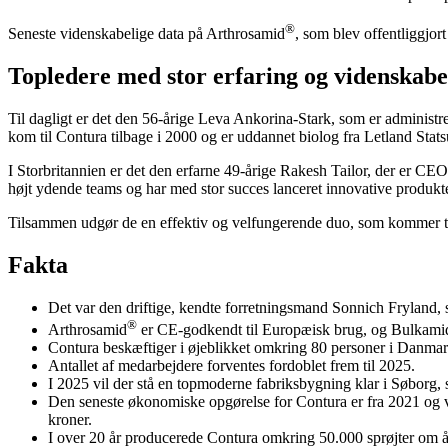
®
Seneste videnskabelige data på Arthrosamid
, som blev offentliggjort
Topledere med stor erfaring og videnskab
Til dagligt er det den 56-årige Leva Ankorina-Stark, som er administ
kom til Contura tilbage i 2000 og er uddannet biolog fra Letland Stats
I Storbritannien er det den erfarne 49-årige Rakesh Tailor, der er CE
højt ydende teams og har med stor succes lanceret innovative produkt
Tilsammen udgør de en effektiv og velfungerende duo, som kommer til
Fakta
Det var den driftige, kendte forretningsmand Sonnich Fryland, s
®
Arthrosamid
er CE-godkendt til Europæisk brug, og Bulkami
Contura beskæftiger i øjeblikket omkring 80 personer i Danmark
Antallet af medarbejdere forventes fordoblet frem til 2025.
I 2025 vil der stå en topmoderne fabriksbygning klar i Søborg, 
Den seneste økonomiske opgørelse for Contura er fra 2021 og v
kroner.
I over 20 år producerede Contura omkring 50.000 sprøjter om å