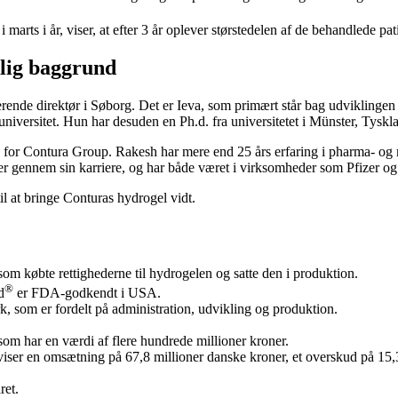
 i marts i år, viser, at efter 3 år oplever størstedelen af de behandlede pa
elig baggrund
rerende direktør i Søborg. Det er Ieva, som primært står bag udviklinge
universitet. Hun har desuden en Ph.d. fra universitetet i Münster, Tyskl
O for Contura Group. Rakesh har mere end 25 års erfaring i pharma- og 
er gennem sin karriere, og har både været i virksomheder som Pfizer o
 at bringe Conturas hydrogel vidt.
om købte rettighederne til hydrogelen og satte den i produktion.
®
d
er FDA-godkendt i USA.
, som er fordelt på administration, udvikling og produktion.
som har en værdi af flere hundrede millioner kroner.
iser en omsætning på 67,8 millioner danske kroner, et overskud på 15,3
ret.