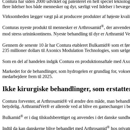
Contura har siden 2000 udviklet og patenteret en helt speciel teknolo
flere lidelser hos både mennesker og dyr, særligt ved lidelser i bevæg
Virksomheden lægger vægt på at producere produkter af højeste kvalit
®
Conturas nyeste produkt til mennesker er Arthrosamid
, der anvendes
mod stress urininkontinens. Nyeste behandling til dyr er Arthramid Ve
Gennem de seneste 10 år har Contura etableret Bulkamid® som et føren
235 millioner dollars til Axonics Modulation Technologies, som sælge
Som en del af handelen indgik Contura en produktionsaftale med Axon
Markedet for de behandlinger, som hydrogelen er grundlag for, vokser 
medarbejdere frem til 2025.
Ikke kirurgiske behandlinger, som erstatte
Contura forventer, at Arthrosamid® vil ændre den måde, man behandle
betydelig. ArthramidVet® er allerede ved at blive en gamechanger i 
®
Bulkamid
er i dag tilskudsberettiget og anvendes i det danske sun
®
Indtil da kan danskerne blive behandlet med Arthrosamid
hos privat