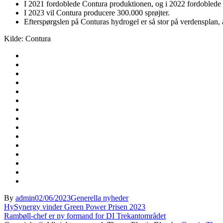
I 2021 fordoblede Contura produktionen, og i 2022 fordoblede 
I 2023 vil Contura producere 300.000 sprøjter.
Efterspørgslen på Conturas hydrogel er så stor på verdensplan, a
Kilde: Contura
By
admin
02/06/2023
Generella nyheder
Indlægsnavigation
HySynergy vinder Green Power Prisen 2023
Rambøll-chef er ny formand for DI Trekantområdet