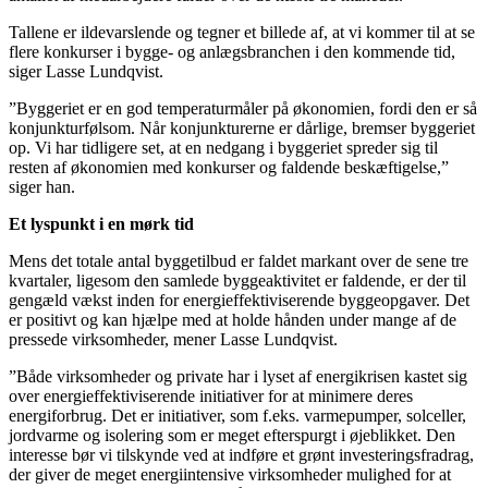
Tallene er ildevarslende og tegner et billede af, at vi kommer til at se
flere konkurser i bygge- og anlægsbranchen i den kommende tid,
siger Lasse Lundqvist.
”Byggeriet er en god temperaturmåler på økonomien, fordi den er så
konjunkturfølsom. Når konjunkturerne er dårlige, bremser byggeriet
op. Vi har tidligere set, at en nedgang i byggeriet spreder sig til
resten af økonomien med konkurser og faldende beskæftigelse,”
siger han.
Et lyspunkt i en mørk tid
Mens det totale antal byggetilbud er faldet markant over de sene tre
kvartaler, ligesom den samlede byggeaktivitet er faldende, er der til
gengæld vækst inden for energieffektiviserende byggeopgaver. Det
er positivt og kan hjælpe med at holde hånden under mange af de
pressede virksomheder, mener Lasse Lundqvist.
”Både virksomheder og private har i lyset af energikrisen kastet sig
over energieffektiviserende initiativer for at minimere deres
energiforbrug. Det er initiativer, som f.eks. varmepumper, solceller,
jordvarme og isolering som er meget efterspurgt i øjeblikket. Den
interesse bør vi tilskynde ved at indføre et grønt investeringsfradrag,
der giver de meget energiintensive virksomheder mulighed for at