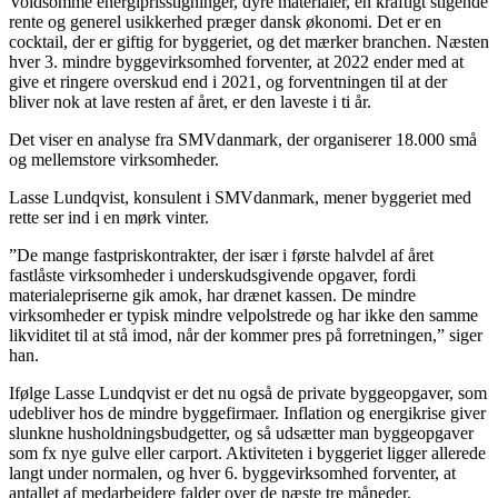
Voldsomme energiprisstigninger, dyre materialer, en kraftigt stigende
rente og generel usikkerhed præger dansk økonomi. Det er en
cocktail, der er giftig for byggeriet, og det mærker branchen. Næsten
hver 3. mindre byggevirksomhed forventer, at 2022 ender med at
give et ringere overskud end i 2021, og forventningen til at der
bliver nok at lave resten af året, er den laveste i ti år.
Det viser en analyse fra SMVdanmark, der organiserer 18.000 små
og mellemstore virksomheder.
Lasse Lundqvist, konsulent i SMVdanmark, mener byggeriet med
rette ser ind i en mørk vinter.
”De mange fastpriskontrakter, der især i første halvdel af året
fastlåste virksomheder i underskudsgivende opgaver, fordi
materialepriserne gik amok, har drænet kassen. De mindre
virksomheder er typisk mindre velpolstrede og har ikke den samme
likviditet til at stå imod, når der kommer pres på forretningen,” siger
han.
Ifølge Lasse Lundqvist er det nu også de private byggeopgaver, som
udebliver hos de mindre byggefirmaer. Inflation og energikrise giver
slunkne husholdningsbudgetter, og så udsætter man byggeopgaver
som fx nye gulve eller carport. Aktiviteten i byggeriet ligger allerede
langt under normalen, og hver 6. byggevirksomhed forventer, at
antallet af medarbejdere falder over de næste tre måneder.