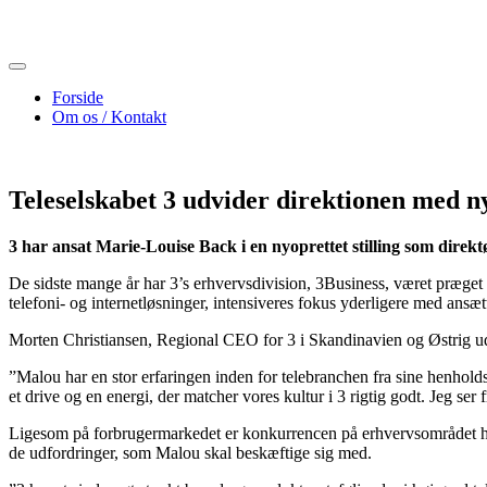
Skip
to
content
Forside
Om os / Kontakt
Teleselskabet 3 udvider direktionen med n
3 har ansat Marie-Louise Back i en nyoprettet stilling som dire
De sidste mange år har 3’s erhvervsdivision, 3Business, været præget 
telefoni- og internetløsninger, intensiveres fokus yderligere med ans
Morten Christiansen, Regional CEO for 3 i Skandinavien og Østrig u
”Malou har en stor erfaringen inden for telebranchen fra sine henhol
et drive og en energi, der matcher vores kultur i 3 rigtig godt. Jeg ser
Ligesom på forbrugermarkedet er konkurrencen på erhvervsområdet hår
de udfordringer, som Malou skal beskæftige sig med.