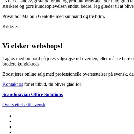
”3 har et sindssygt stærkt brand og produktportefølje, der i høj grad tal
stærkere og gøre kundeoplevelsen endnu bedre. Jeg glæder til at blive
Privat bor Malou i Gentofte med sin mand og tre børn.
Kilde: 3
Vi elsker webshops!
Tag os med ombord på jeres salgsrejse ud i verden, eller måske bare ov
bredere kundekreds.
Boost jeres online salg med professionelle oversættelser på svensk, da
Kontakt os
for et tilbud, du bliver glad for!
Scandinavian Office Solutions
Oversættelse til svensk