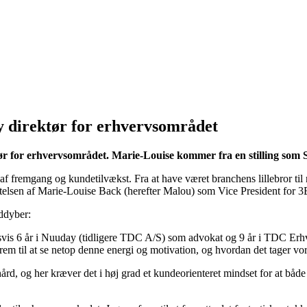
y direktør for erhvervsområdet
ktør for erhvervsområdet. Marie-Louise kommer fra en stilling so
af fremgang og kundetilvækst. Fra at have været branchens lillebror til
ættelsen af Marie-Louise Back (herefter Malou) som Vice President for 3
ddyber:
dsvis 6 år i Nuuday (tidligere TDC A/S) som advokat og 9 år i TDC Erhv
 frem til at se netop denne energi og motivation, og hvordan det tager vo
d, og her kræver det i høj grad et kundeorienteret mindset for at både