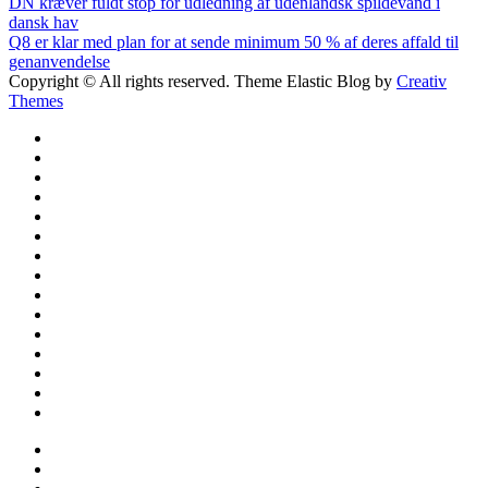
Indlægsnavigation
DN kræver fuldt stop for udledning af udenlandsk spildevand i
dansk hav
Q8 er klar med plan for at sende minimum 50 % af deres affald til
genanvendelse
Copyright © All rights reserved. Theme Elastic Blog by
Creativ
Themes