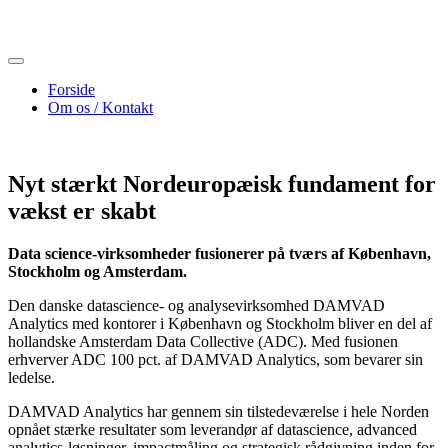
Skip
to
content
Forside
Om os / Kontakt
Nyt stærkt Nordeuropæisk fundament for
vækst er skabt
Data science-virksomheder fusionerer på tværs af København,
Stockholm og Amsterdam.
Den danske datascience- og analysevirksomhed DAMVAD
Analytics med kontorer i København og Stockholm bliver en del af
hollandske Amsterdam Data Collective (ADC). Med fusionen
erhverver ADC 100 pct. af DAMVAD Analytics, som bevarer sin
ledelse.
DAMVAD Analytics har gennem sin tilstedeværelse i hele Norden
opnået stærke resultater som leverandør af datascience, advanced
analytics-løsninger, impactmåling og strategisk rådgivning inden for