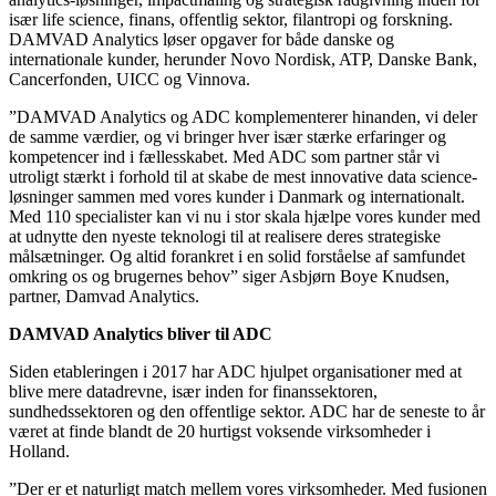
især life science, finans, offentlig sektor, filantropi og forskning.
DAMVAD Analytics løser opgaver for både danske og
internationale kunder, herunder Novo Nordisk, ATP, Danske Bank,
Cancerfonden, UICC og Vinnova.
”DAMVAD Analytics og ADC komplementerer hinanden, vi deler
de samme værdier, og vi bringer hver især stærke erfaringer og
kompetencer ind i fællesskabet. Med ADC som partner står vi
utroligt stærkt i forhold til at skabe de mest innovative data science-
løsninger sammen med vores kunder i Danmark og internationalt.
Med 110 specialister kan vi nu i stor skala hjælpe vores kunder med
at udnytte den nyeste teknologi til at realisere deres strategiske
målsætninger. Og altid forankret i en solid forståelse af samfundet
omkring os og brugernes behov” siger Asbjørn Boye Knudsen,
partner, Damvad Analytics.
DAMVAD Analytics bliver til ADC
Siden etableringen i 2017 har ADC hjulpet organisationer med at
blive mere datadrevne, især inden for finanssektoren,
sundhedssektoren og den offentlige sektor. ADC har de seneste to år
været at finde blandt de 20 hurtigst voksende virksomheder i
Holland.
”Der er et naturligt match mellem vores virksomheder. Med fusionen