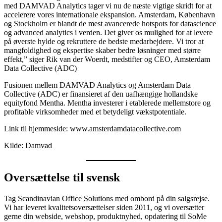
med DAMVAD Analytics tager vi nu de næste vigtige skridt for at
accelerere vores internationale ekspansion. Amsterdam, København
og Stockholm er blandt de mest avancerede hotspots for datascience
og advanced analytics i verden. Det giver os mulighed for at levere
på øverste hylde og rekruttere de bedste medarbejdere. Vi tror at
mangfoldighed og ekspertise skaber bedre løsninger med større
effekt,” siger Rik van der Woerdt, medstifter og CEO, Amsterdam
Data Collective (ADC)
Fusionen mellem DAMVAD Analytics og Amsterdam Data
Collective (ADC) er finansieret af den uafhængige hollandske
equityfond Mentha. Mentha investerer i etablerede mellemstore og
profitable virksomheder med et betydeligt vækstpotentiale.
Link til hjemmeside: www.amsterdamdatacollective.com
Kilde: Damvad
Oversættelse til svensk
Tag Scandinavian Office Solutions med ombord på din salgsrejse.
Vi har leveret kvalitetsoversættelser siden 2011, og vi oversætter
gerne din webside, webshop, produktnyhed, opdatering til SoMe