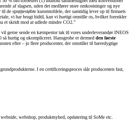
 50 % bio-forbedret (1) indhold sammenlignet med konventionel
sparende af slagsen, uden det medfører store omkostninger og nye
il de sprøjtestøbte kunststofdele, der samtidig lever op til firmaets
 vi har brugt hidtil, kan vi hurtigt omstille os, hvilket forenkler
dnu et skridt mod at udlede mindre CO2.”
 vil gerne sende en kæmpestor tak til vores underleverandør INEOS
0 så hurtig og ukompliceret. Hansgrohe er dermed
den første
unsten efter – jo flere producenter, der omstiller til bæredygtige
undprodukterne. I en certificeringsproces slår producenten fast,
in webside, webshop, produktnyhed, opdatering til SoMe etc.