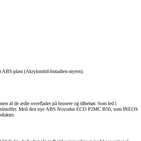
t ABS-plast (Akrylonitril-butadien-styren).
onen af de ædle overflader på brusere og tilbehør. Som led i
rnybare råstoffer. Med den nye ABS Novodur ECO P2MC B50, som INEOS
odukter.