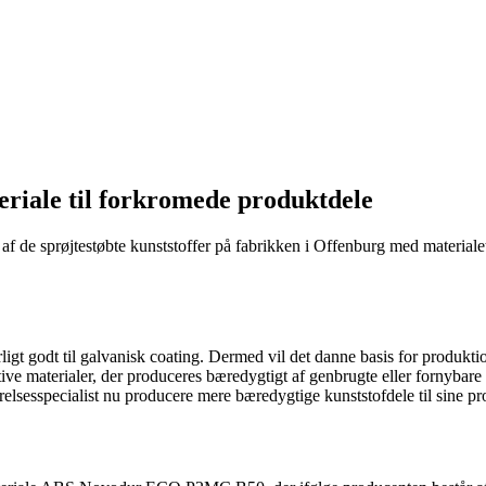
riale til forkromede produktdele
 af de sprøjtestøbte kunststoffer på fabrikken i Offenburg med materiale
ligt godt til galvanisk coating. Dermed vil det danne basis for produkti
rnative materialer, der produceres bæredygtigt af genbrugte eller fo
lsesspecialist nu producere mere bæredygtige kunststofdele til sine pr