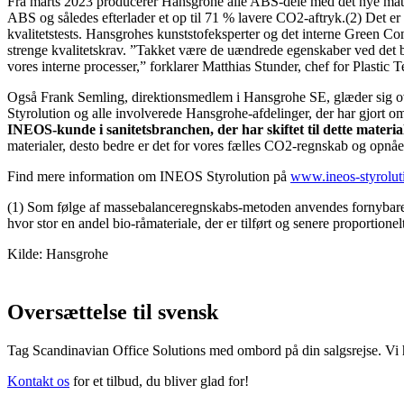
Fra marts 2023 producerer Hansgrohe alle ABS-dele med det nye ma
ABS og således efterlader et op til 71 % lavere CO2-aftryk.(2) Det er
kvalitetstests. Hansgrohes kunststofeksperter og det interne Green Comp
strenge kvalitetskrav. ”Takket være de uændrede egenskaber ved det bi
vores interne processer,” forklarer Matthias Stunder, chef for Plasti
Også Frank Semling, direktionsmedlem i Hansgrohe SE, glæder sig ov
Styrolution og alle involverede Hansgrohe-afdelinger, der har gjor
INEOS-kunde i sanitetsbranchen, der har skiftet til dette materia
materialer, desto bedre er det for vores fælles CO2-regnskab og opnåel
Find mere information om INEOS Styrolution på
www.ineos-styrolut
(1) Som følge af massebalanceregnskabs-metoden anvendes fornybare og
hvor stor en andel bio-råmateriale, der er tilført og senere proportionel
Kilde: Hansgrohe
Oversættelse til svensk
Tag Scandinavian Office Solutions med ombord på din salgsrejse. Vi h
Kontakt os
for et tilbud, du bliver glad for!