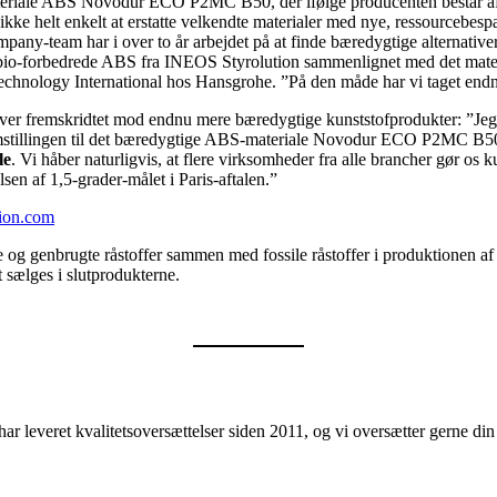
teriale ABS Novodur ECO P2MC B50, der ifølge producenten består af
 ikke helt enkelt at erstatte velkendte materialer med nye, ressourcebe
any-team har i over to år arbejdet på at finde bæredygtige alternativer t
o-forbedrede ABS fra INEOS Styrolution sammenlignet med det materiale,
c Technology International hos Hansgrohe. ”På den måde har vi taget en
er fremskridtet mod endnu mere bæredygtige kunststofprodukter: ”Jeg
t omstillingen til det bæredygtige ABS-materiale Novodur ECO P2MC B5
le
. Vi håber naturligvis, at flere virksomheder fra alle brancher gør os k
sen af 1,5-grader-målet i Paris-aftalen.”
ion.com
 genbrugte råstoffer sammen med fossile råstoffer i produktionen af gr
t sælges i slutprodukterne.
ar leveret kvalitetsoversættelser siden 2011, og vi oversætter gerne d