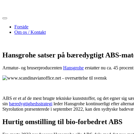
Skip
to
content
Forside
Om os / Kontakt
Hansgrohe satser på bæredygtigt ABS-mate
Armatur- og bruserproducenten
Hansgrohe
erstatter nu ca. 45 procent
ABS er et af de mest brugte tekniske kunststoffer, og det egner sig sær
sin
bæredygtighedsstrategi
leder Hansgrohe kontinuerligt efter alte
Styrolution præsenterede i september 2022, kan den sydtyske badevære
Hurtig omstilling til bio-forbedret ABS