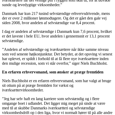
iværksættere får det venlige puf i ryggen som skal til, for at udvikle
sunde og levedygtige virksomheder.”
Danmark har kun 217 tusind selvstændige erhvervsdrivende, mens
der er over 2 millioner lønmodtagere. Og det er gået den gale vej
siden 2008, hvor andelen af selvstændige var 8,4 procent.
I dag er andelen af selvstændige i Danmark kun 7,6 procent, hvilket
er det laveste i hele EU, hvor andelen i gennemsnit er 13,1 procent
selvstændige.
”Andelen af selvstændige og iværksættere når ikke samme niveau
som ved seneste højkonjunktur. Det betyder, at det opsving vi senest
har oplevet, er spildt i forhold til at få flere nye iværksættere inden
den mulige recession, som vi står overfor,” siger Niels Buchholst.
En erfaren erhvervsmand, som ønsker at præge fremtiden
Niels Buchholst er en erfaren erhvervsmand, som har valgt at bruge
sit otium på at præge fremtiden for vækst og
iværksættervirksomheder.
”Jeg har selv haft en lang karriere som selvstændig og i flere
omgange boet i udlandet. Det ligger mig meget på sinde at være
med til at skubbe Danmarks iværksætteri og selvstændige
virksomhedsdrift op i den liga, hvor vi normalt hører til på alle andre