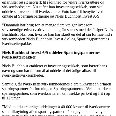
erfaringer og sit netværk til rådighed for yngre iværksættere og
virksomhedsejere. Nu stifter han investeringsselskab, som skal
uddele sit overskud til iværksættere. Foto kan frit benyttes ved
omtale af Sparringspartnerne og Niels Buchholst Invest A/S.
”Danmark har brug for, at mange flere vælger livet som
selvstændige erhvervsdrivende – og får succes med det,” siger Niels
Buchholst bl.a. om, hvorfor han har skudt en del af sin formue ind i
virksomheden Niels Buchholst Invest A/S og Sparringspartnernes
iværksætterpakke.
Niels Buchholst Invest A/S uddeler Sparringspartnernes
iværksætterpakker
Niels Buchholst etableret et investeringsselskab, som bærer hans
navn og som har til formål at uddele af det årlige afkast til
iværksættervirksomheder.
Samtidig får iværksættervirksomhedernes ejere tilknyttet en erfaren
sparringspartner fra foreningen Sparringspartnerne. Vel at mærke en
sparringspartner, som iværksætteren kan trække på kvit og frit i op
til 12 timer.
”Med mindst tre årlige uddelinger à 40.000 kroner til iværksættere
samt tilknytning af en sparringspartner håber jeg, at de udvalgte