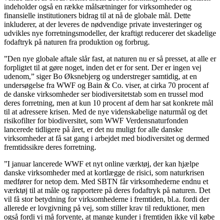
indeholder også en række målsætninger for virksomheder og
finansielle institutioners bidrag til at nå de globale mål. Dette
inkluderer, at der leveres de nødvendige private investeringer og
udvikles nye forretningsmodeller, der kraftigt reducerer det skadelige
fodaftryk på naturen fra produktion og forbrug.
”Den nye globale aftale slår fast, at naturen nu er så presset, at alle er
forpligtet til at gøre noget, inden det er for sent. Der er ingen vej
udenom,” siger Bo Øksnebjerg og understreger samtidig, at en
undersøgelse fra WWF og Bain & Co. viser, at cirka 70 procent af
de danske virksomheder ser biodiversitetstab som en trussel mod
deres forretning, men at kun 10 procent af dem har sat konkrete mål
til at adressere krisen. Med de nye videnskabelige naturmål og det
risikofilter for biodiversitet, som WWF Verdensnaturfonden
lancerede tidligere på året, er det nu muligt for alle danske
virksomheder at få sat gang i arbejdet med biodiversitet og dermed
fremtidssikre deres forretning.
”I januar lancerede WWF et nyt online værktøj, der kan hjælpe
danske virksomheder med at kortlægge de risici, som naturkrisen
medfører for netop dem. Med SBTN får virksomhederne endnu et
værktøj til at måle og rapportere på deres fodaftryk på naturen. Det
vil få stor betydning for virksomhederne i fremtiden, bl.a. fordi der
allerede er lovgivning på vej, som stiller krav til reduktioner, men
også fordi vi må forvente, at mange kunder i fremtiden ikke vil købe