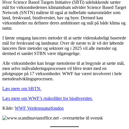
Hvor Science Based Targets Initiative (SBTi) udelukkende sætter
mål for virksomhedernes klimaindsats udvider Science Based Target
Network (SNTN) målene til også at indbefatte naturområder som
land, ferskvand, biodiversitet, hav og byer. Dermed kan
virksomheder nu definere deres ambitioner og mål på både klima og
natur.
I første omgang lanceres metoder til at sætte videnskabeligt baserede
mål for ferskvand og landnatur. Over de næste to år vil der løbende
lanceres flere metoder og sektorer og i 2025 vil alle metoder og
dermed et samlet STBN være tilgængelige.
Alle virksomheder kan bruge metoderne til at begynde at sætte mål,
men selve målvalideringsprocessen vil blive testet med en
pilotgruppe på 17 virksomheder. WWF har været involveret i hele
metodeudviklingsprocessen.
Læs mere om SBTN.
Læs mere om WWF’s risikofilter for biodiversitet.
Kilde:
WWF Verdensnaturfonden