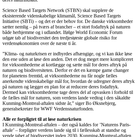
Science Based Targets Network (STBN) skal supplere de
eksisterende videnskabelige klimamål, Science Based Targets
Initiative (SBTi) – og det er der behov for. De danske virksomheder
sætter nemlig – på tværs af brancher – et stort fodaftryk på naturen
både herhjemme og i udlandet. Ifølge World Economic Forum
udgør tab af biodiversitet den tredjestørste globale risiko for
verdensøkonomien over de næste ti år.
”Klima- og naturkrisen er indbyrdes afhængige, og vi kan ikke løse
den ene uden at løse den anden. Det er dog meget mere kompliceret
for virksomhederne at kortlægge og sætte mål for deres aftryk på
naturen og biodiversiteten. Derfor er det en kæmpe game changer
for planetens fremtid, at virksomhederne nu får nogle fælles
anerkendte videnskabelige mål for, hvordan de udregner deres aftryk
på naturen og lægger en plan for at reducere deres fodaftryk.
Dermed kan virksomhederne tage deres del af opvasken i forhold til
de fælles mål for naturen, som verdens lande vedtog i den såkaldte
Kunming-Montreal-aftalen sidste år,” siger Bo Øksnebjerg,
generalsekretær for WWF Verdensnaturfonden.
Alle er forpligtet til at løse naturkrisen
I Kunming-Montreal-aftalen – der også kaldes for ’Naturens Paris-
aftale’ – forpligter verdens lande sig til i fællesskab at standse og
vende tabet af biodiversitet inden 2030. Kunming-Montreal-aftalen