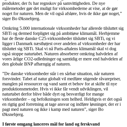
produkter, der fx har regnskov på samvittigheden. De nye
målemetoder gør det muligt for virksomhederne at vise, at de gør
noget for naturen. Men de vil også afsløre, hvis de ikke gør noget,”
siger Bo Øksnebjerg.
Omkring 5.000 internationale virksomheder har allerede tilsluttet sig
SBTi og dermed forpligtet sig på ambitiøse klimamål. Herhjemme
har de fleste danske C25-virksomheder tilsluttet sig SBTi, og vi
ligger i Danmark næsthøjest over andelen af virksomheder der har
tilsluttet sig SBTi. Skal vi nå Paris-aftalens klimamål skal vi dog
også stoppe naturtabet. Naturen absorberer omkring halvdelen af
vores årlige CO2-udledninger og samtidig er mere end halvdelen af
den globale BNP afhængig af naturen.
”De danske virksomheder står i en sårbar situation, når naturen
forsvinder. Tabet af natur globalt vil medføre stigende råvarepriser,
manglen på ressourcer og vand samt et behov for at skifte til nye
produktionsmetoder. Hvis vi ikke får vendt udviklingen, vil
naturtabet derfor blive både dyrt og besværligt for mange
virksomheder – og befolkningen som helhed. Heldigvis er det også
en rigtig god forretning at tage ansvar og indføre løsninger, der er i
pagt med naturen og ikke i kamp med naturen”, siger Bo
Øksnebjerg.
I første omgang lanceres mål for land og ferskvand