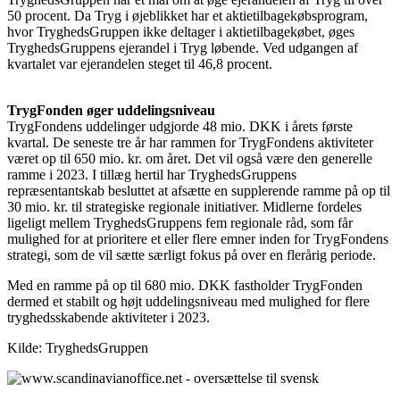
50 procent. Da Tryg i øjeblikket har et aktietilbagekøbsprogram,
hvor TryghedsGruppen ikke deltager i aktietilbagekøbet, øges
TryghedsGruppens ejerandel i Tryg løbende. Ved udgangen af
kvartalet var ejerandelen steget til 46,8 procent.
TrygFonden øger uddelingsniveau
TrygFondens uddelinger udgjorde 48 mio. DKK i årets første
kvartal. De seneste tre år har rammen for TrygFondens aktiviteter
været op til 650 mio. kr. om året. Det vil også være den generelle
ramme i 2023. I tillæg hertil har TryghedsGruppens
repræsentantskab besluttet at afsætte en supplerende ramme på op til
30 mio. kr. til strategiske regionale initiativer. Midlerne fordeles
ligeligt mellem TryghedsGruppens fem regionale råd, som får
mulighed for at prioritere et eller flere emner inden for TrygFondens
strategi, som de vil sætte særligt fokus på over en flerårig periode.
Med en ramme på op til 680 mio. DKK fastholder TrygFonden
dermed et stabilt og højt uddelingsniveau med mulighed for flere
tryghedsskabende aktiviteter i 2023.
Kilde: TryghedsGruppen